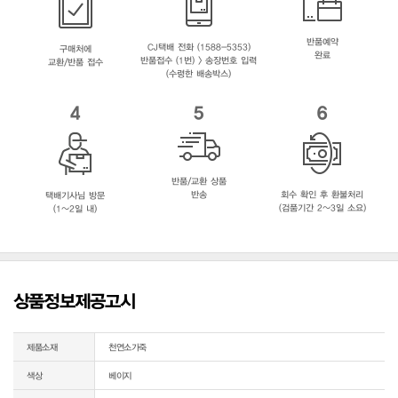
반품예약
CJ택배 전화 (1588-5353)
구매처에
완료
반품접수 (1번) > 송장번호 입력
교환/반품 접수
(수령한 배송박스)
4
5
6
반품/교환 상품
반송
회수 확인 후 환불처리
택배기사님 방문
(검품기간 2~3일 소요)
(1~2일 내)
상품정보제공고시
제품소재
천연소가죽
색상
베이지