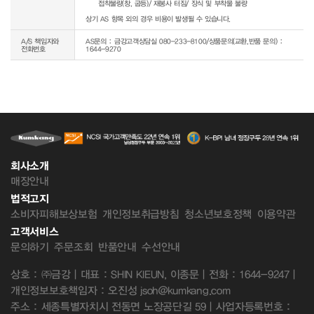
     접착불량(창, 굽등)/ 재봉사 터짐/ 장식 및 부착물 불량

상기 AS 항목 외의 경우 비용이 발생될 수 있습니다.
A/S 책임자와
AS문의 : 금강고객상담실 080-233-8100/상품문의(교환,반품 문의) :
전화번호
1644-9270
회사소개
매장안내
법적고지
소비자피해보상보험
개인정보취급방침
청소년보호정책
이용약관
고객서비스
문의하기
주문조회
반품안내
수선안내
상호 : ㈜금강 | 대표 : SHIN KIEUN, 이종문 | 전화 : 1644-9247 |
개인정보보호책임자 : 오진성 jsoh@kumkang.com
주소 : 세종특별자치시 전동면 노장공단길 59 | 사업자등록번호 :