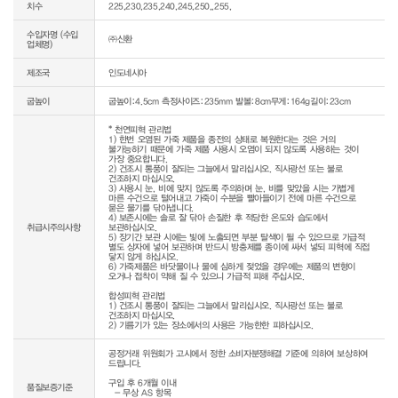
치수
225,230,235,240,245,250,,255,
수입자명 (수입
㈜신환
업체명)
제조국
인도네시아
굽높이
굽높이:4.5cm 측정사이즈:235mm 발볼:8cm무게:164g길이:23cm
* 천연피혁 관리법

1) 한번 오염된 가죽 제품을 종전의 상태로 복원한다는 것은 거의 
불가능하기 때문에 가죽 제품 사용시 오염이 되지 않도록 사용하는 것이 
가장 중요합니다.

2) 건조시 통풍이 잘되는 그늘에서 말리십시오. 직사광선 또는 불로 
건조하지 마십시오.

3) 사용시 눈, 비에 맞지 않도록 주의하며 눈, 비를 맞았을 시는 가볍게 
마른 수건으로 털어내고 가죽이 수분을 빨아들이기 전에 마른 수건으로 
묻은 물기를 닦아냅니다.

4) 보존시에는 솔로 잘 닦아 손질한 후 적당한 온도와 습도에서 
취급시주의사항
보관하십시오.

5) 장기간 보관 시에는 빛에 노출되면 부분 탈색이 될 수 있으므로 가급적 
별도 상자에 넣어 보관하며 반드시 방충제를 종이에 싸서 넣되 피혁에 직접 
닿지 않게 하십시오.

6) 가죽제품은 바닷물이나 물에 심하게 젖었을 경우에는 제품의 변형이 
오거나 접착이 약해 질 수 있으니 가급적 피해 주십시오.

합성피혁 관리법

1) 건조시 통풍이 잘되는 그늘에서 말리십시오. 직사광선 또는 불로 
건조하지 마십시오.

공정거래 위원회가 고시에서 정한 소비자분쟁해결 기준에 의하여 보상하여 
드립니다.

구입 후 6개월 이내

품질보증기준
  - 무상 AS 항목 
