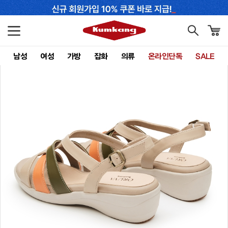
남성
여성
가방
잡화
의류
온라인단독
SALE