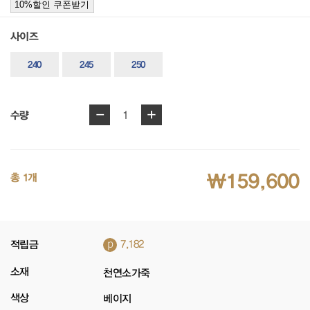
10%할인 쿠폰받기
사이즈
240
245
250
-
+
1
수량
₩159,600
총 1개
p
적립금
7,182
소재
천연소가죽
색상
베이지