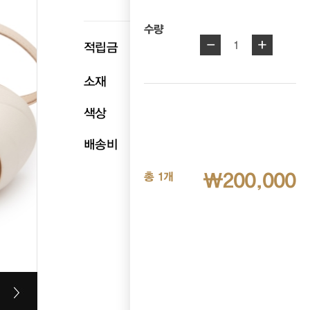
수량
-
+
p
1
적립금
10,000
소재
천연소가죽
색상
아이보리
배송비
무료배송
₩200,000
총 1개