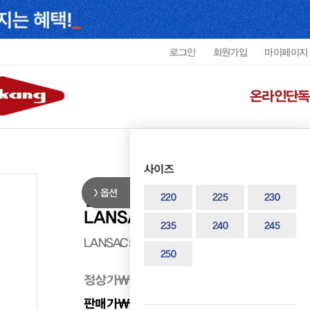
로그인
회원가입
마이페이지
온라인단독
사이즈
옵션
랜드로바 여성 격자 스트랩 샌들
220
225
230
LANSAC5454WF9
235
240
245
LANSAC5454WF9
250
정상가
₩ 250,000
판매가
₩ 200,000
20%