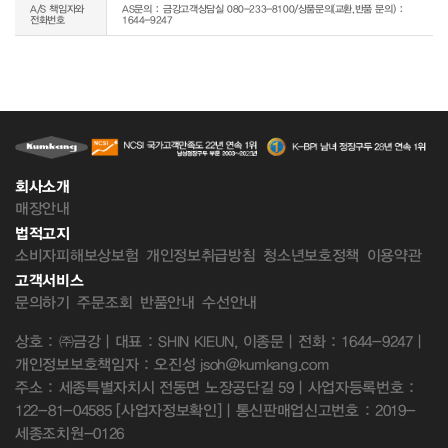
A/S 책임자와
AS문의 : 금강고객상담실 080-233-8100/상품문의(교환,반품 문의) :
전화번호
1644-9247
회사소개
매장안내
법적고지
소비자피해보상보험
개인정보취급방침
청소년보호정책
이용약관
고객서비스
문의하기
주문조회
반품안내
수선안내
상호 : ㈜금강 | 대표 : SHIN KIEUN, 이종문 | 전화 : 1644-9247 |
개인정보보호책임자 : 오진성 jsoh@kumkang.com
주소 : 세종특별자치시 전동면 노장공단길 59 | 사업자등록번호 :
122-81-04585
[사업자정보확인]
| 통신판매업신고번호 : 2019-
세종조치원-0126