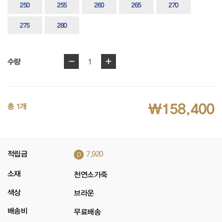
250
255
260
265
270
275
280
-
+
1
수량
₩158,400
총 1개
p
적립금
7,920
소재
천연소가죽
색상
브라운
배송비
무료배송