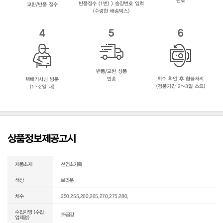
완료
반품접수 (1번) > 송장번호 입력
교환/반품 접수
(수령한 배송박스)
4
5
6
반품/교환 상품
반송
회수 확인 후 환불처리
택배기사님 방문
(검품기간 2~3일 소요)
(1~2일 내)
상품정보제공고시
제품소재
천연소가죽
색상
브라운
치수
250,255,260,265,270,275,280,
수입자명 (수입
㈜금강
업체명)