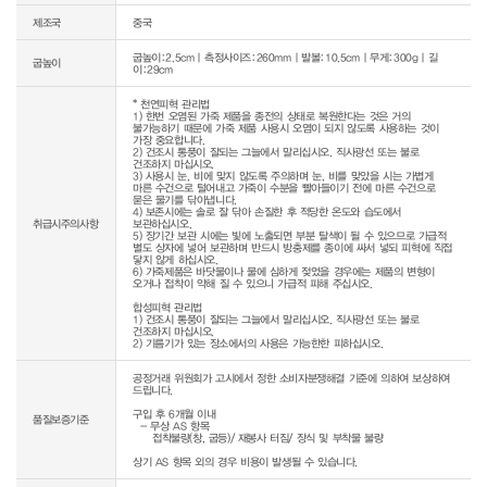
제조국
중국
굽높이:2.5cm｜측정사이즈:260mm｜발볼:10.5cm｜무게:300g｜길
굽높이
이:29cm
* 천연피혁 관리법

1) 한번 오염된 가죽 제품을 종전의 상태로 복원한다는 것은 거의 
불가능하기 때문에 가죽 제품 사용시 오염이 되지 않도록 사용하는 것이 
가장 중요합니다.

2) 건조시 통풍이 잘되는 그늘에서 말리십시오. 직사광선 또는 불로 
건조하지 마십시오.

3) 사용시 눈, 비에 맞지 않도록 주의하며 눈, 비를 맞았을 시는 가볍게 
마른 수건으로 털어내고 가죽이 수분을 빨아들이기 전에 마른 수건으로 
묻은 물기를 닦아냅니다.

4) 보존시에는 솔로 잘 닦아 손질한 후 적당한 온도와 습도에서 
취급시주의사항
보관하십시오.

5) 장기간 보관 시에는 빛에 노출되면 부분 탈색이 될 수 있으므로 가급적 
별도 상자에 넣어 보관하며 반드시 방충제를 종이에 싸서 넣되 피혁에 직접 
닿지 않게 하십시오.

6) 가죽제품은 바닷물이나 물에 심하게 젖었을 경우에는 제품의 변형이 
오거나 접착이 약해 질 수 있으니 가급적 피해 주십시오.

합성피혁 관리법

1) 건조시 통풍이 잘되는 그늘에서 말리십시오. 직사광선 또는 불로 
건조하지 마십시오.

2) 기름기가 있는 장소에서의 사용은 가능한한 피하십시오.
공정거래 위원회가 고시에서 정한 소비자분쟁해결 기준에 의하여 보상하여 
드립니다.

구입 후 6개월 이내

품질보증기준
  - 무상 AS 항목 

     접착불량(창, 굽등)/ 재봉사 터짐/ 장식 및 부착물 불량

상기 AS 항목 외의 경우 비용이 발생될 수 있습니다.