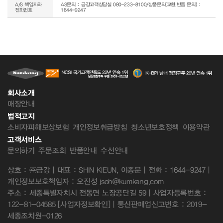
A/S 책임자와
AS문의 : 금강고객상담실 080-233-8100/상품문의(교환,반품 문의) :
전화번호
1644-9247
회사소개
매장안내
법적고지
소비자피해보상보험
개인정보취급방침
청소년보호정책
이용약관
고객서비스
문의하기
주문조회
반품안내
수선안내
상호 : ㈜금강 | 대표 : SHIN KIEUN, 이종문 | 전화 : 1644-9247 |
개인정보보호책임자 : 오진성 jsoh@kumkang.com
주소 : 세종특별자치시 전동면 노장공단길 59 | 사업자등록번호 :
122-81-04585
[사업자정보확인]
| 통신판매업신고번호 : 2019-
세종조치원-0126