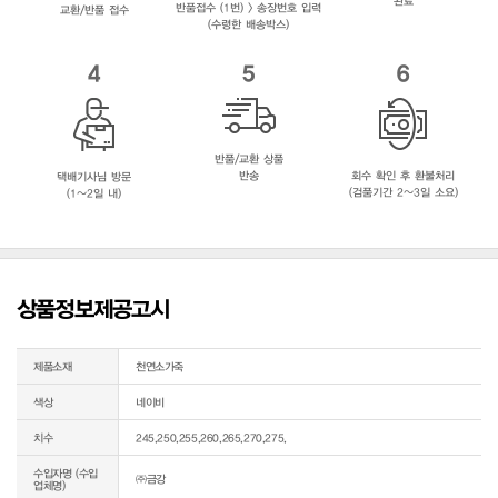
완료
반품접수 (1번) > 송장번호 입력
교환/반품 접수
(수령한 배송박스)
4
5
6
반품/교환 상품
반송
회수 확인 후 환불처리
택배기사님 방문
(검품기간 2~3일 소요)
(1~2일 내)
상품정보제공고시
제품소재
천연소가죽
색상
네이비
치수
245,250,255,260,265,270,275,
수입자명 (수입
㈜금강
업체명)