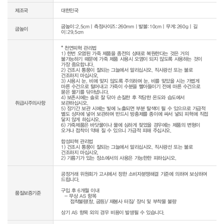
제조국
대한민국
굽높이:2.5cm｜측정사이즈:260mm｜발볼:10cm｜무게:260g｜길
굽높이
이:29.5cm
* 천연피혁 관리법

1) 한번 오염된 가죽 제품을 종전의 상태로 복원한다는 것은 거의 
불가능하기 때문에 가죽 제품 사용시 오염이 되지 않도록 사용하는 것이 
가장 중요합니다.

2) 건조시 통풍이 잘되는 그늘에서 말리십시오. 직사광선 또는 불로 
건조하지 마십시오.

3) 사용시 눈, 비에 맞지 않도록 주의하며 눈, 비를 맞았을 시는 가볍게 
마른 수건으로 털어내고 가죽이 수분을 빨아들이기 전에 마른 수건으로 
묻은 물기를 닦아냅니다.

4) 보존시에는 솔로 잘 닦아 손질한 후 적당한 온도와 습도에서 
취급시주의사항
보관하십시오.

5) 장기간 보관 시에는 빛에 노출되면 부분 탈색이 될 수 있으므로 가급적 
별도 상자에 넣어 보관하며 반드시 방충제를 종이에 싸서 넣되 피혁에 직접 
닿지 않게 하십시오.

6) 가죽제품은 바닷물이나 물에 심하게 젖었을 경우에는 제품의 변형이 
오거나 접착이 약해 질 수 있으니 가급적 피해 주십시오.

합성피혁 관리법

1) 건조시 통풍이 잘되는 그늘에서 말리십시오. 직사광선 또는 불로 
건조하지 마십시오.

2) 기름기가 있는 장소에서의 사용은 가능한한 피하십시오.
공정거래 위원회가 고시에서 정한 소비자분쟁해결 기준에 의하여 보상하여 
드립니다.

구입 후 6개월 이내

품질보증기준
  - 무상 AS 항목 

     접착불량(창, 굽등)/ 재봉사 터짐/ 장식 및 부착물 불량

상기 AS 항목 외의 경우 비용이 발생될 수 있습니다.