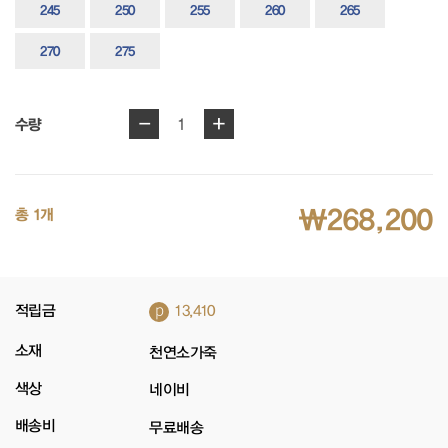
245
250
255
260
265
270
275
-
+
1
수량
₩268,200
총 1개
p
적립금
13,410
소재
천연소가죽
색상
네이비
배송비
무료배송