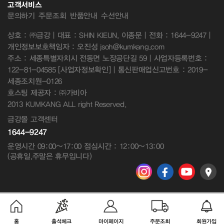
고객서비스
문의하기
주문조회
반품안내
수선안내
상호 : ㈜금강 | 대표 : SHIN KIEUN, 이종문 | 전화 : 1644-9247 |
개인정보보호책임자 : 오진성 jsoh@kumkang.com
주소 : 세종특별자치시 전동면 노장공단길 59 | 사업자등록번호 :
122-81-04585
[사업자정보확인]
| 통신판매업신고번호 : 2019-
세종조치원-0126
호스팅 제공자 : ㈜가비아
2013 KUMKANG ALL right Reserved.
금강몰 고객센터
1644-9247
운영시간 09:00~17:00 점심시간 : 12:00~13:00
(공휴일,주말은 휴무입니다)
홈
출석체크
마이페이지
주문조회
회원가입