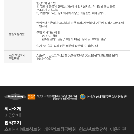
합성피혁 관리법

1) 건조시 통풍이 잘되는 그늘에서 말리십시오. 직사광선 또는 불로 
건조하지 마십시오.

2) 기름기가 있는 장소에서의 사용은 가능한한 피하십시오.
공정거래 위원회가 고시에서 정한 소비자분쟁해결 기준에 의하여 보상하여 
드립니다.

구입 후 6개월 이내

품질보증기준
  - 무상 AS 항목 

     접착불량(창, 굽등)/ 재봉사 터짐/ 장식 및 부착물 불량

상기 AS 항목 외의 경우 비용이 발생될 수 있습니다.
A/S 책임자와
AS문의 : 금강고객상담실 080-233-8100/상품문의(교환,반품 문의) :
전화번호
1644-9247
회사소개
매장안내
법적고지
소비자피해보상보험
개인정보취급방침
청소년보호정책
이용약관