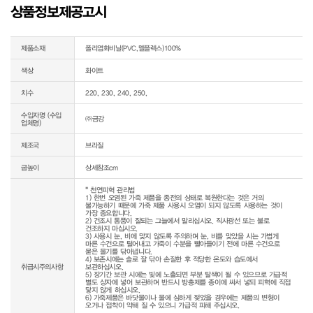
상품정보제공고시
제품소재
폴리염화비닐(PVC,멜플렉스)100%
색상
화이트
치수
220, 230, 240, 250,
수입자명 (수입
㈜금강
업체명)
제조국
브라질
굽높이
상세참조cm
* 천연피혁 관리법

1) 한번 오염된 가죽 제품을 종전의 상태로 복원한다는 것은 거의 
불가능하기 때문에 가죽 제품 사용시 오염이 되지 않도록 사용하는 것이 
가장 중요합니다.

2) 건조시 통풍이 잘되는 그늘에서 말리십시오. 직사광선 또는 불로 
건조하지 마십시오.

3) 사용시 눈, 비에 맞지 않도록 주의하며 눈, 비를 맞았을 시는 가볍게 
마른 수건으로 털어내고 가죽이 수분을 빨아들이기 전에 마른 수건으로 
묻은 물기를 닦아냅니다.

4) 보존시에는 솔로 잘 닦아 손질한 후 적당한 온도와 습도에서 
취급시주의사항
보관하십시오.

5) 장기간 보관 시에는 빛에 노출되면 부분 탈색이 될 수 있으므로 가급적 
별도 상자에 넣어 보관하며 반드시 방충제를 종이에 싸서 넣되 피혁에 직접 
닿지 않게 하십시오.

6) 가죽제품은 바닷물이나 물에 심하게 젖었을 경우에는 제품의 변형이 
오거나 접착이 약해 질 수 있으니 가급적 피해 주십시오.
