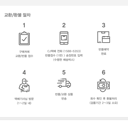
교환/환불 절차
1
2
3
반품예약
CJ택배 전화 (1588-5353)
구매처에
완료
반품접수 (1번) > 송장번호 입력
교환/반품 접수
(수령한 배송박스)
4
5
6
반품/교환 상품
반송
회수 확인 후 환불처리
택배기사님 방문
(검품기간 2~3일 소요)
(1~2일 내)