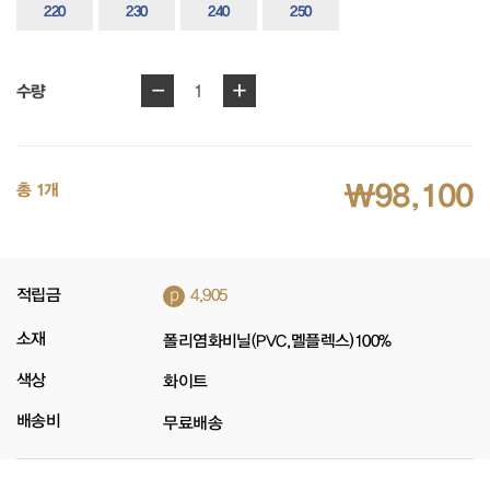
220
230
240
250
-
+
1
수량
₩98,100
총 1개
p
적립금
4,905
소재
폴리염화비닐(PVC,멜플렉스)100%
색상
화이트
배송비
무료배송