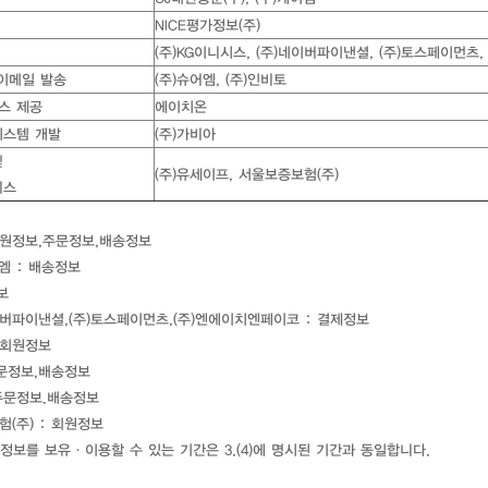
NICE평가정보(주)
(주)KG이니시스, (주)네이버파이낸셜, (주)토스페이먼츠
, 이메일 발송
(주)슈어엠, (주)인비토
스 제공
에이치온
시스템 개발
(주)가비아
및
(주)유세이프, 서울보증보험(주)
비스
회원정보,주문정보,배송정보
이엠 : 배송정보
보
네이버파이낸셜,(주)토스페이먼츠,(주)엔에이치엔페이코 : 결제정보
: 회원정보
주문정보,배송정보
,주문정보.배송정보
(주) : 회원정보
정보를 보유·이용할 수 있는 기간은 3.(4)에 명시된 기간과 동일합니다.