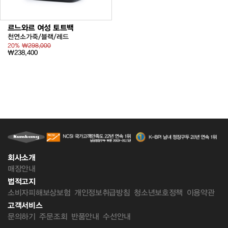
르느와르 여성 토트백
천연소가죽/블랙/레드
20%
₩298,000
₩238,400
회사소개
매장안내
법적고지
소비자피해보상보험
개인정보취급방침
청소년보호정책
이용약관
고객서비스
문의하기
주문조회
반품안내
수선안내