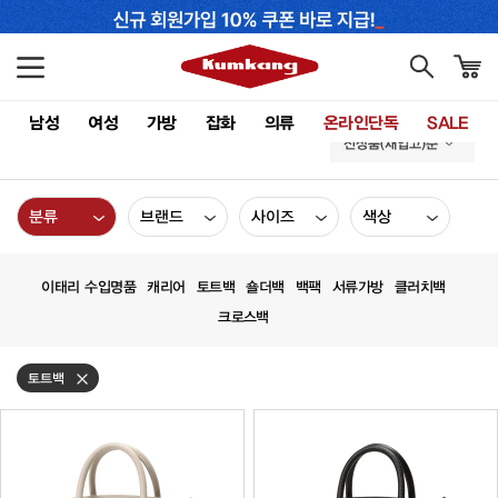
남성
여성
가방
잡화
의류
온라인단독
SALE
신상품(재입고)순
분류
브랜드
사이즈
색상
이태리 수입명품
캐리어
토트백
숄더백
백팩
서류가방
클러치백
크로스백
토트백