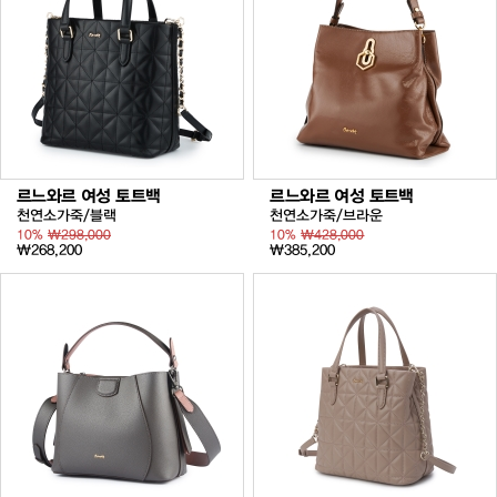
르느와르 여성 토트백
르느와르 여성 토트백
천연소가죽/블랙
천연소가죽/브라운
10%
₩298,000
10%
₩428,000
₩268,200
₩385,200