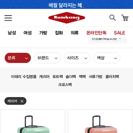
남성
여성
가방
잡화
의류
온라인단독
SALE
신상품(재입고)순
분류
브랜드
사이즈
색상
이태리 수입명품
캐리어
토트백
숄더백
백팩
서류가방
클러치백
크로스백
캐리어