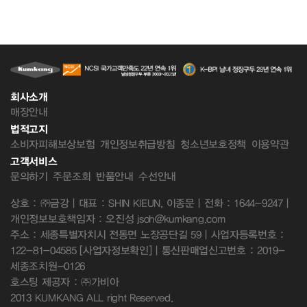
회사소개
매장안내
법적고지
소비자피해보상보험
개인정보취급방침
청소년보호정책
이용약관
고객서비스
문의하기
주문조회
반품안내
수선안내
상호 : ㈜금강 | 대표 : SHIN KIEUN, 이종문 | 전화 : 1644-9247 |
개인정보보호책임자 : 오진성 jsoh@kumkang.com
주소 : 세종특별자치시 전동면 노장공단길 59 | 사업자등록번호 :
122-81-04585
[사업자정보확인]
| 통신판매업신고번호 : 2019-
세종조치원-0126
호스팅 제공자 : ㈜가비아
2013 KUMKANG ALL right Reserved.