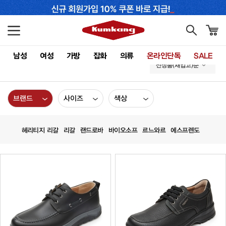
남성
여성
가방
잡화
의류
온라인단독
SALE
신상품(재입고)순
브랜드
사이즈
색상
헤리티지 리갈
리갈
랜드로바
바이오소프
르느와르
에스프렌도