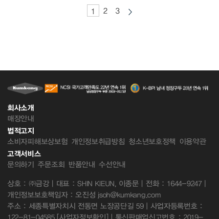
2
3
1
회사소개
매장안내
법적고지
소비자피해보상보험
개인정보취급방침
청소년보호정책
이용약관
고객서비스
문의하기
주문조회
반품안내
수선안내
상호 : ㈜금강 | 대표 : SHIN KIEUN, 이종문 | 전화 : 1644-9247 |
개인정보보호책임자 : 오진성 jsoh@kumkang.com
주소 : 세종특별자치시 전동면 노장공단길 59 | 사업자등록번호 :
122-81-04585
[사업자정보확인]
| 통신판매업신고번호 : 2019-