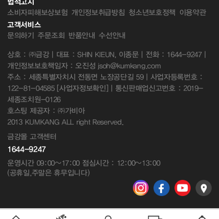
법적고지
소비자피해보상보험
개인정보취급방침
청소년보호정책
이용약관
고객서비스
문의하기
주문조회
반품안내
수선안내
상호 : ㈜금강 | 대표 : SHIN KIEUN, 이종문 | 전화 : 1644-9247 |
개인정보보호책임자 : 오진성 jsoh@kumkang.com
주소 : 세종특별자치시 전동면 노장공단길 59 | 사업자등록번호 :
122-81-04585
[사업자정보확인]
| 통신판매업신고번호 : 2019-
세종조치원-0126
호스팅 제공자 : ㈜가비아
2013 KUMKANG ALL right Reserved.
금강몰 고객센터
1644-9247
운영시간 09:00~17:00 점심시간 : 12:00~13:00
(공휴일,주말은 휴무입니다)