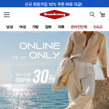
남성
여성
가방
잡화
의류
온라인단독
SALE