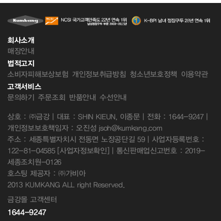
회사소개
매장안내
법적고지
소비자피해보상보험
개인정보취급방침
청소년보호정책
이용약관
고객서비스
문의하기
주문조회
반품안내
수선안내
상호 : ㈜금강 | 대표 : SHIN KIEUN, 이종문 | 전화 : 1644-9247 |
개인정보보호책임자 : 오진성 jsoh@kumkang.com
주소 : 세종특별자치시 전동면 노장공단길 59 | 사업자등록번호 :
122-81-04585
[사업자정보확인]
| 통신판매업신고번호 : 2019-
세종조치원-0126
호스팅 제공자 : ㈜가비아
2013 KUMKANG ALL right Reserved.
금강몰 고객센터
1644-9247