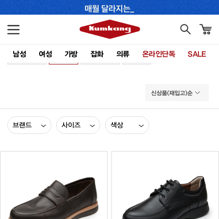
남성
여성
가방
잡화
의류
온라인단독
SALE
전체보기
MAN
WOMAN
ACC
신상품(재입고)순
브랜드
사이즈
색상