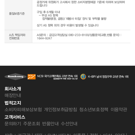
공정거래 위원회가 고시에서 정한 소비자분쟁해결 기준에 의하여 보상하여 
드립니다

구입 후 6개월 이내

품질보증기준
  - 무상 AS 항목 

     접착불량(창, 굽등)/ 재봉사 터짐/ 장식 및 부착물 불량

상기 AS 항목 외의 경우 비용이 발생될 수 있습니다
A/S 책임자와
AS문의 : 금강고객상담실 080-233-8100/상품문의(교환,반품 문의) :
전화번호
1644-9247
회사소개
매장안내
법적고지
소비자피해보상보험
개인정보취급방침
청소년보호정책
이용약관
고객서비스
문의하기
주문조회
반품안내
수선안내