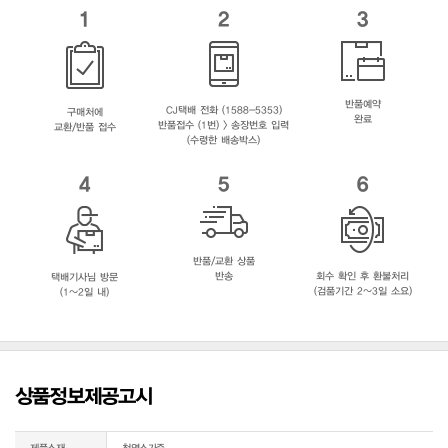
1
2
3
반품예약
CJ택배 전화 (1588-5353)
구매처에
완료
반품접수 (1번) > 송장번호 입력
교환/반품 접수
(수령한 배송박스)
4
5
6
반품/교환 상품
반송
회수 확인 후 환불처리
택배기사님 방문
(검품기간 2~3일 소요)
(1~2일 내)
상품정보제공고시
제품소재
천연소가죽