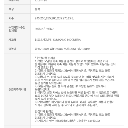
색상
블랙
치수
245,250,255,260,265,270,275,
수입자명 (수입
㈜금강 / ㈜금강
업체명)
제조국
인도네시아/PT. KUMKANG INDONESIA
굽높이
굽높이:3cm 발볼:10cm 무게:295g 길이:30cm
* 천연피혁 관리법

1) 한번 오염된 가죽 제품을 종전의 상태로 복원한다는 것은 거의 
불가능하기 때문에 가죽 제품 사용시 오염이 되지 않도록 사용하는 것이 
가장 중요합니다.

2) 건조시 통풍이 잘되는 그늘에서 말리십시오. 직사광선 또는 불로 
건조하지 마십시오

3) 사용시 눈, 비에 맞지 않도록 주의하며 눈, 비를 맞았을 시는 가볍게 
마른 수건으로 털어내고 가죽이 수분을 빨아들이기 전에 마른 수건으로 
묻은 물기를 닦아냅니다.

4) 보존시에는 솔로 잘 닦아 손질한 후 적당한 온도와 습도에서 
취급시주의사항
보관하십시오

5) 장기간 보관 시에는 빛에 노출되면 부분 탈색이 될 수 있으므로 가급적 
별도 상자에 넣어 보관하며 반드시 방충제를 종이에 싸서 넣되 피혁에 직접 
닿지 않게 하십시오.

6) 가죽제품은 바닷물이나 물에 심하게 젖었을 경우에는 제품의 변형이 
오거나 접착이 약해 질 수 있으니 가급적 피해 주십시오.

합성피혁 관리법

1) 건조시 통풍이 잘되는 그늘에서 말리십시오. 직사광선 또는 불로 
건조하지 마십시오
