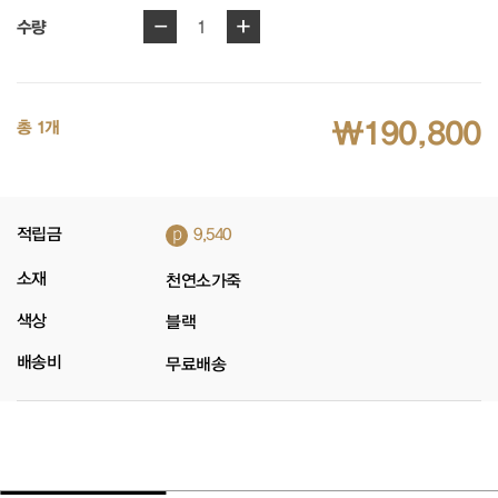
-
+
1
수량
₩190,800
총 1개
p
적립금
9,540
소재
천연소가죽
색상
블랙
배송비
무료배송