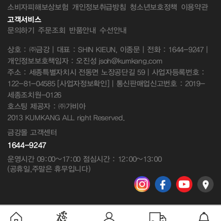
소비자피해보상보험
개인정보취급방침
청소년보호정책
이용약관
고객서비스
문의하기
주문조회
반품안내
수선안내
상호 : ㈜금강 | 대표 : SHIN KIEUN, 이종문 | 전화 : 1644-9247 |
개인정보보호책임자 : 오진성 jsoh@kumkang.com
주소 : 세종특별자치시 전동면 노장공단길 59 | 사업자등록번호 :
122-81-04585
[사업자정보확인]
| 통신판매업신고번호 : 2019-
세종조치원-0126
호스팅 제공자 : ㈜가비아
2013 KUMKANG ALL right Reserved.
금강몰 고객센터
1644-9247
운영시간 09:00~17:00 점심시간 : 12:00~13:00
(공휴일,주말은 휴무입니다)