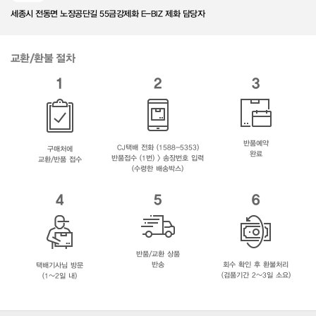
세종시 전동면 노장공단길 55금강제화 E-BIZ 제화 담당자
교환/환불 절차
1
2
3
반품예약
CJ택배 전화 (1588-5353)
구매처에
완료
반품접수 (1번) > 송장번호 입력
교환/반품 접수
(수령한 배송박스)
4
5
6
반품/교환 상품
반송
회수 확인 후 환불처리
택배기사님 방문
(검품기간 2~3일 소요)
(1~2일 내)