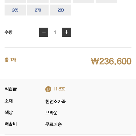
265
270
280
-
+
1
수량
₩236,600
총 1개
p
적립금
11,830
소재
천연소가죽
색상
브라운
배송비
무료배송