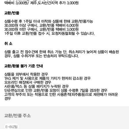
택배비 3,000원/ 제주,도서산간지역 추가 3,000원
교환/반품
상품수령 후 1주일 이내 미착화 상품에 한해 교환/반품가능
30,000원 이상 구매시, 교환/반품 택배비 6,000원
30,000원 미만 구매시, 교환/반품 택배비 3,000원
1주일 이후 교환/반품 접수 시, 요청자동철회될 수 있습니다.
취 소
상품 출고 전 접수건에 한해 취소 가능 단, 취소처리가 늦어져 상품이 배송된
경우, 상품 수취거부 또는 반송처리 부탁드립니다.
교환/환불 불가 기준 안내
상품을 외부에서 착용한 경우
TAG 제거 및 사용으로 제품의 가치가 현저히 감소된 경우
오프라인 매장에서 구매한 경우
사은품/박스 등 상품 패키지가 누락된 경우
단순변심으로 인한 교환/반품 요청이 상품 수령후 7일을 경과한 경우
고객의 부주의 또는 착용으로 인한 사용흔적(피주름등)으로 재판매가 어려운
경우
교환/반품 주소
E-BIZ팀