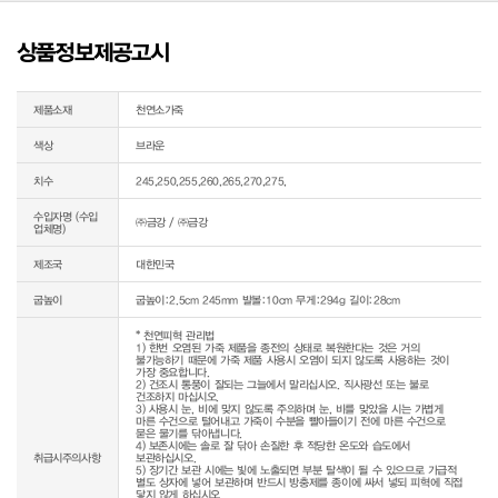
상품정보제공고시
제품소재
천연소가죽
색상
브라운
치수
245,250,255,260,265,270,275,
수입자명 (수입
㈜금강 / ㈜금강
업체명)
제조국
대한민국
굽높이
굽높이:2.5cm 245mm 발볼:10cm 무게:294g 길이:28cm
* 천연피혁 관리법

1) 한번 오염된 가죽 제품을 종전의 상태로 복원한다는 것은 거의 
불가능하기 때문에 가죽 제품 사용시 오염이 되지 않도록 사용하는 것이 
가장 중요합니다.

2) 건조시 통풍이 잘되는 그늘에서 말리십시오. 직사광선 또는 불로 
건조하지 마십시오.

3) 사용시 눈, 비에 맞지 않도록 주의하며 눈, 비를 맞았을 시는 가볍게 
마른 수건으로 털어내고 가죽이 수분을 빨아들이기 전에 마른 수건으로 
묻은 물기를 닦아냅니다.

4) 보존시에는 솔로 잘 닦아 손질한 후 적당한 온도와 습도에서 
취급시주의사항
보관하십시오.

5) 장기간 보관 시에는 빛에 노출되면 부분 탈색이 될 수 있으므로 가급적 
별도 상자에 넣어 보관하며 반드시 방충제를 종이에 싸서 넣되 피혁에 직접 
닿지 않게 하십시오.
