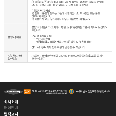
6) 가죽제품은 바닷물이나 물에 심하게 젖었을 경우에는 제품의 변형이 
오거나 접착이 약해 질 수 있으니 가급적 피해 주십시오.

* 합성피혁 관리법

1) 건조시 통풍이 잘되는 그늘에서 말리십시오. 직사광선 또는 불로 
건조하지 마십시오.

공정거래 위원회가 고시에서 정한 소비자분쟁해결 기준에 의하여 보상하여 
드립니다

구입 후 6개월 이내

품질보증기준
  - 무상 AS 항목 

     접착불량(창, 굽등)/ 재봉사 터짐/ 장식 및 부착물 불량

상기 AS 항목 외의 경우 비용이 발생될 수 있습니다
A/S 책임자와
AS문의 : 금강고객상담실 080-233-8100/상품문의(교환,반품 문의) :
전화번호
1644-9247
회사소개
매장안내
법적고지