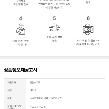
CJ택배 전화 (1588-5353)
구매처에
완료
반품접수 (1번) > 송장번호 입력
교환/반품 접수
(수령한 배송박스)
4
5
6
반품/교환 상품
반송
회수 확인 후 환불처리
택배기사님 방문
(검품기간 2~3일 소요)
(1~2일 내)
상품정보제공고시
제품소재
천연소가죽
색상
네이비
치수
245,250,255,260,265,270,275,
수입자명 (수입
㈜금강 / ㈜금강
업체명)