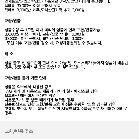
결제완료일(입금확인일) 기준으로 3~5영업일 이내에 출고됩니다.
택배비 30,000원 이상 구매시 무료
택배비 3,000원/ 제주,도서산간지역 추가 3,000원
교환/반품
상품수령 후 1주일 이내 미착화 상품에 한해 교환/반품가능
30,000원 이상 구매시, 교환/반품 택배비 6,000원
30,000원 미만 구매시, 교환/반품 택배비 3,000원
1주일 이후 교환/반품 접수 시, 요청자동철회될 수 있습니다.
취 소
상품 출고 전 접수건에 한해 취소 가능 단, 취소처리가 늦어져 상품이 배송된
경우, 상품 수취거부 또는 반송처리 부탁드립니다.
교환/환불 불가 기준 안내
상품을 외부에서 착용한 경우
TAG 제거 및 사용으로 제품의 가치가 현저히 감소된 경우
오프라인 매장에서 구매한 경우
사은품/박스 등 상품 패키지가 누락된 경우
단순변심으로 인한 교환/반품 요청이 상품 수령후 7일을 경과한 경우
고객의 부주의 또는 착용으로 인한 사용흔적(피주름등)으로 재판매가 어려운
경우
교환/반품 주소