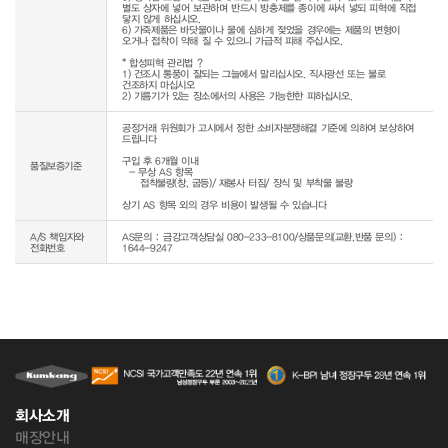
별도 상자에 넣어 보관하며 반드시 방충제를 종이에 싸서 넣되 피혁에 직접 
닿지 않게 하십시오.

6) 가죽제품은 바닷물이나 물에 심하게 젖었을 경우에는 제품의 변형이 
오거나 접착이 약해 질 수 있으니 가급적 피해 주십시오.

* 합성피혁 관리법 ? 

1) 건조시 통풍이 잘되는 그늘에서 말리십시오. 직사광선 또는 불로 
건조하지 마십시오

공정거래 위원회가 고시에서 정한 소비자분쟁해결 기준에 의하여 보상하여 
드립니다

구입 후 6개월 이내

품질보증기준
  - 무상 AS 항목 

     접착불량(창, 굽등)/ 재봉사 터짐/ 장식 및 부착물 불량

상기 AS 항목 외의 경우 비용이 발생될 수 있습니다
A/S 책임자와
AS문의 : 금강고객상담실 080-233-8100/상품문의(교환,반품 문의) :
전화번호
1644-9247
회사소개
매장안내