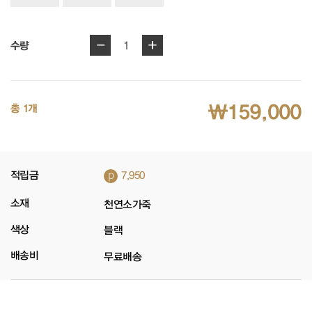
-
+
1
수량
₩159,000
총 1개
p
적립금
7,950
소재
천연소가죽
색상
블랙
배송비
무료배송