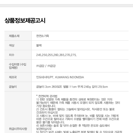
상품정보제공고시
제품소재
천연소가죽
색상
블랙
치수
245,250,255,260,265,270,275,
수입자명 (수입
㈜금강 / ㈜금강
업체명)
제조국
인도네시아/PT. KUMKANG INDONESIA
굽높이
굽높이:3cm 260SIZE 발볼:11cm 무게:240g 길이:29.5cm
* 천연피혁 관리법

1) 한번 오염된 가죽 제품을 종전의 상태로 복원한다는 것은 거의 
불가능하기 때문에 가죽 제품 사용시 오염이 되지 않도록 사용하는 것이 
가장 중요합니다.

2) 건조시 통풍이 잘되는 그늘에서 말리십시오. 직사광선 또는 불로 
건조하지 마십시오

3) 사용시 눈, 비에 맞지 않도록 주의하며 눈, 비를 맞았을 시는 가볍게 
마른 수건으로 털어내고 가죽이 수분을 빨아들이기 전에 마른 수건으로 
묻은 물기를 닦아냅니다.

4) 보존시에는 솔로 잘 닦아 손질한 후 적당한 온도와 습도에서 
취급시주의사항
보관하십시오

5) 장기간 보관 시에는 빛에 노출되면 부분 탈색이 될 수 있으므로 가급적 