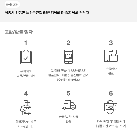
E-BIZ팀
세종시 전동면 노장공단길 55금강제화 E-BIZ 제화 담당자
교환/환불 절차
1
2
3
반품예약
CJ택배 전화 (1588-5353)
구매처에
완료
반품접수 (1번) > 송장번호 입력
교환/반품 접수
(수령한 배송박스)
4
5
6
반품/교환 상품
반송
회수 확인 후 환불처리
택배기사님 방문
(검품기간 2~3일 소요)
(1~2일 내)