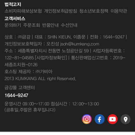
법적고지
소비자피해보상보험
개인정보취급방침
청소년보호정책
이용약관
고객서비스
문의하기
주문조회
반품안내
수선안내
상호 : ㈜금강 | 대표 : SHIN KIEUN, 이종문 | 전화 : 1644-9247 |
개인정보보호책임자 : 오진성 jsoh@kumkang.com
주소 : 세종특별자치시 전동면 노장공단길 59 | 사업자등록번호 :
122-81-04585
[사업자정보확인]
| 통신판매업신고번호 : 2019-
세종조치원-0126
호스팅 제공자 : ㈜가비아
2013 KUMKANG ALL right Reserved.
금강몰 고객센터
1644-9247
운영시간 09:00~17:00 점심시간 : 12:00~13:00
(공휴일,주말은 휴무입니다)