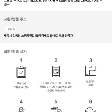
고객의 부주의 또는 착용으로 인한 사용흔적(피주름등)으로 재판매가 어려운
경우
교환/반품 주소
E-BIZ팀
세종시 전동면 노장공단길 55금강제화 E-BIZ 제화 담당자
교환/환불 절차
1
2
3
반품예약
CJ택배 전화 (1588-5353)
구매처에
완료
반품접수 (1번) > 송장번호 입력
교환/반품 접수
(수령한 배송박스)
4
5
6