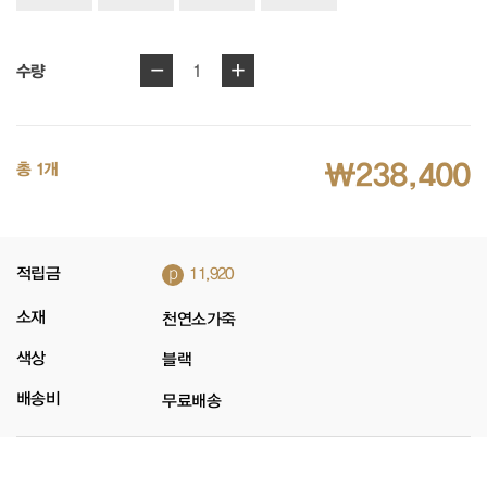
-
+
1
수량
₩238,400
총 1개
p
적립금
11,920
소재
천연소가죽
색상
블랙
배송비
무료배송