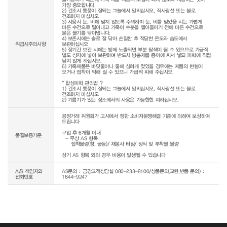
가장 중요합니다.

2) 건조시 통풍이 잘되는 그늘에서 말리십시오. 직사광선 또는 불로 
건조하지 마십시오

3) 사용시 눈, 비에 맞지 않도록 주의하며 눈, 비를 맞았을 시는 가볍게 
마른 수건으로 털어내고 가죽이 수분을 빨아들이기 전에 마른 수건으로 
묻은 물기를 닦아냅니다.

4) 보존시에는 솔로 잘 닦아 손질한 후 적당한 온도와 습도에서 
취급시주의사항
보관하십시오

5) 장기간 보관 시에는 빛에 노출되면 부분 탈색이 될 수 있으므로 가급적 
별도 상자에 넣어 보관하며 반드시 방충제를 종이에 싸서 넣되 피혁에 직접 
닿지 않게 하십시오.

6) 가죽제품은 바닷물이나 물에 심하게 젖었을 경우에는 제품의 변형이 
오거나 접착이 약해 질 수 있으니 가급적 피해 주십시오.

* 합성피혁 관리법 ? 

1) 건조시 통풍이 잘되는 그늘에서 말리십시오. 직사광선 또는 불로 
건조하지 마십시오

공정거래 위원회가 고시에서 정한 소비자분쟁해결 기준에 의하여 보상하여 
드립니다

구입 후 6개월 이내

품질보증기준
  - 무상 AS 항목 

     접착불량(창, 굽등)/ 재봉사 터짐/ 장식 및 부착물 불량

상기 AS 항목 외의 경우 비용이 발생될 수 있습니다
A/S 책임자와
AS문의 : 금강고객상담실 080-233-8100/상품문의(교환,반품 문의) :
전화번호
1644-9247