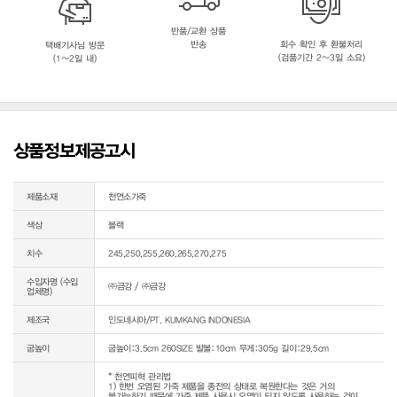
반품/교환 상품
반송
회수 확인 후 환불처리
택배기사님 방문
(검품기간 2~3일 소요)
(1~2일 내)
상품정보제공고시
제품소재
천연소가죽
색상
블랙
치수
245,250,255,260,265,270,275
수입자명 (수입
㈜금강 / ㈜금강
업체명)
제조국
인도네시아/PT. KUMKANG INDONESIA
굽높이
굽높이:3.5cm 260SIZE 발볼:10cm 무게:305g 길이:29.5cm
* 천연피혁 관리법

1) 한번 오염된 가죽 제품을 종전의 상태로 복원한다는 것은 거의 
불가능하기 때문에 가죽 제품 사용시 오염이 되지 않도록 사용하는 것이 