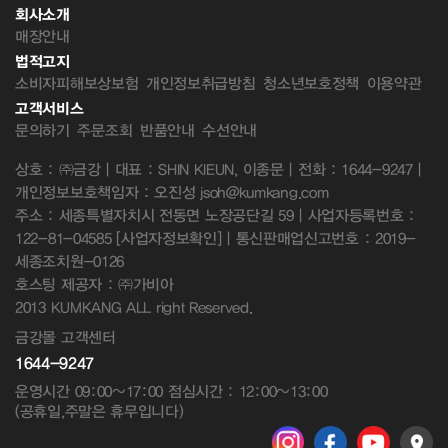
회사소개
매장안내
법적고지
소비자피해보상보험
개인정보취급방침
청소년보호정책
이용약관
고객서비스
문의하기
주문조회
반품안내
수선안내
상호 : ㈜금강 | 대표 : SHIN KIEUN, 이종문 | 전화 : 1644-9247 |
개인정보보호책임자 : 오진성 jsoh@kumkang.com
주소 : 세종특별자치시 전동면 노장공단길 59 | 사업자등록번호 :
122-81-04585
[사업자정보확인]
| 통신판매업신고번호 : 2019-
세종조치원-0126
호스팅 제공자 : ㈜가비아
2013 KUMKANG ALL right Reserved.
금강몰 고객센터
1644-9247
운영시간 09:00~17:00 점심시간 : 12:00~13:00
(공휴일,주말은 휴무입니다)