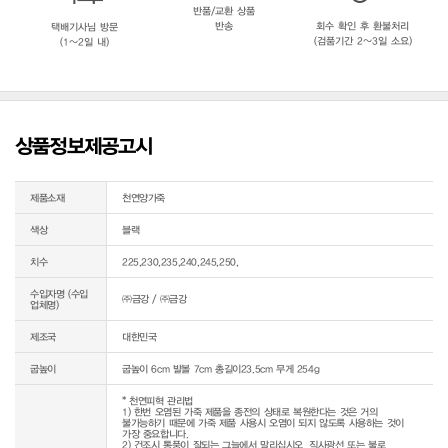
반품/교환 상품
반송
회수 확인 후 환불처리
택배기사님 방문
(검품기간 2~3일 소요)
(1~2일 내)
상품정보제공고시
제품소재
천연양가죽
색상
블랙
치수
225,230,235,240,245,250,
수입자명 (수입
㈜금강 / ㈜금강
업체명)
제조국
대한민국
굽높이
굽높이 6cm 발볼 7cm 총길이23.5cm 무게 254g
* 천연피혁 관리법

1) 한번 오염된 가죽 제품을 종전의 상태로 복원한다는 것은 거의 
불가능하기 때문에 가죽 제품 사용시 오염이 되지 않도록 사용하는 것이 
가장 중요합니다.

2) 건조시 통풍이 잘되는 그늘에서 말리십시오. 직사광선 또는 불로 