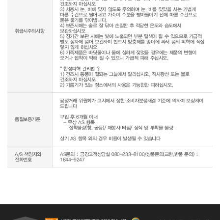
건조하지 마십시오

3) 사용시 눈, 비에 맞지 않도록 주의하며 눈, 비를 맞았을 시는 가볍게 
마른 수건으로 털어내고 가죽이 수분을 빨아들이기 전에 마른 수건으로 
묻은 물기를 닦아냅니다.

4) 보존시에는 솔로 잘 닦아 손질한 후 적당한 온도와 습도에서 
취급시주의사항
보관하십시오

5) 장기간 보관 시에는 빛에 노출되면 부분 탈색이 될 수 있으므로 가급적 
별도 상자에 넣어 보관하며 반드시 방충제를 종이에 싸서 넣되 피혁에 직접 
닿지 않게 하십시오.

6) 가죽제품은 바닷물이나 물에 심하게 젖었을 경우에는 제품의 변형이 
오거나 접착이 약해 질 수 있으니 가급적 피해 주십시오.

* 합성피혁 관리법 ? 

1) 건조시 통풍이 잘되는 그늘에서 말리십시오. 직사광선 또는 불로 
건조하지 마십시오

공정거래 위원회가 고시에서 정한 소비자분쟁해결 기준에 의하여 보상하여 
드립니다

구입 후 6개월 이내

품질보증기준
  - 무상 AS 항목 

     접착불량(창, 굽등)/ 재봉사 터짐/ 장식 및 부착물 불량

상기 AS 항목 외의 경우 비용이 발생될 수 있습니다
A/S 책임자와
AS문의 : 금강고객상담실 080-233-8100/상품문의(교환,반품 문의) :
전화번호
1644-9247