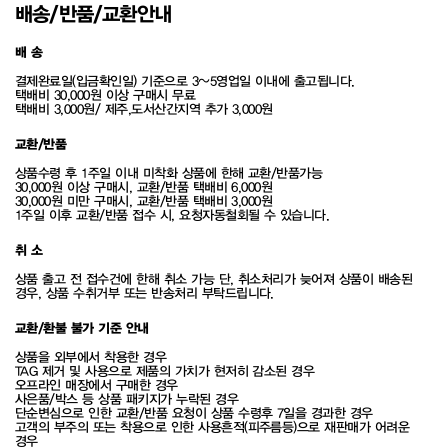
배송/반품/교환안내
배 송
결제완료일(입금확인일) 기준으로 3~5영업일 이내에 출고됩니다.
택배비 30,000원 이상 구매시 무료
택배비 3,000원/ 제주,도서산간지역 추가 3,000원
교환/반품
상품수령 후 1주일 이내 미착화 상품에 한해 교환/반품가능
30,000원 이상 구매시, 교환/반품 택배비 6,000원
30,000원 미만 구매시, 교환/반품 택배비 3,000원
1주일 이후 교환/반품 접수 시, 요청자동철회될 수 있습니다.
취 소
상품 출고 전 접수건에 한해 취소 가능 단, 취소처리가 늦어져 상품이 배송된
경우, 상품 수취거부 또는 반송처리 부탁드립니다.
교환/환불 불가 기준 안내
상품을 외부에서 착용한 경우
TAG 제거 및 사용으로 제품의 가치가 현저히 감소된 경우
오프라인 매장에서 구매한 경우
사은품/박스 등 상품 패키지가 누락된 경우
단순변심으로 인한 교환/반품 요청이 상품 수령후 7일을 경과한 경우
고객의 부주의 또는 착용으로 인한 사용흔적(피주름등)으로 재판매가 어려운
경우