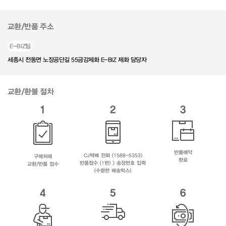
교환/반품 주소
E-BIZ팀
세종시 전동면 노장공단길 55금강제화 E-BIZ 제화 담당자
교환/환불 절차
1
2
3
반품예약
CJ택배 전화 (1588-5353)
구매처에
완료
반품접수 (1번) > 송장번호 입력
교환/반품 접수
(수령한 배송박스)
4
5
6