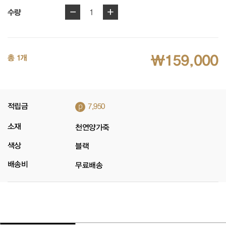
-
+
1
수량
₩159,000
총 1개
p
적립금
7,950
소재
천연양가죽
색상
블랙
배송비
무료배송