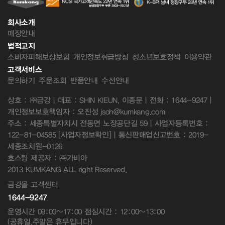
회사소개
매장안내
법적고지
소비자피해보상보험
개인정보취급방침
청소년보호정책
이용약관
고객서비스
문의하기
주문조회
반품안내
수선안내
상호 : ㈜금강 | 대표 : SHIN KIEUN, 이종문 | 전화 : 1644-9247 |
개인정보보호책임자 : 오진성 jsoh@kumkang.com
주소 : 세종특별자치시 전동면 노장공단길 59 | 사업자등록번호 :
122-81-04585
[사업자정보확인]
| 통신판매업신고번호 : 2019-
세종조치원-0126
호스팅 제공자 : ㈜가비아
2013 KUMKANG ALL right Reserved.
금강몰 고객센터
1644-9247
운영시간 09:00~17:00 점심시간 : 12:00~13:00
(공휴일,주말은 휴무입니다)