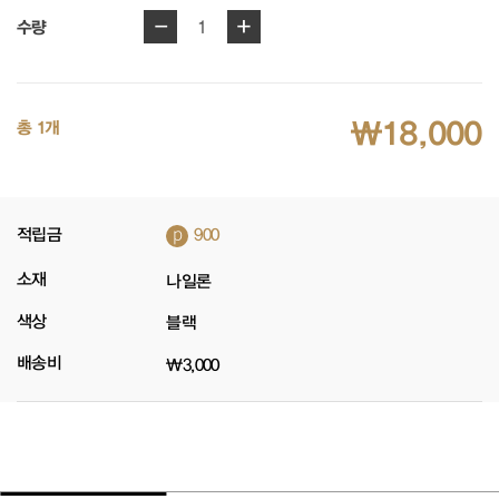
-
+
1
수량
₩18,000
총 1개
p
적립금
900
소재
나일론
색상
블랙
배송비
₩3,000