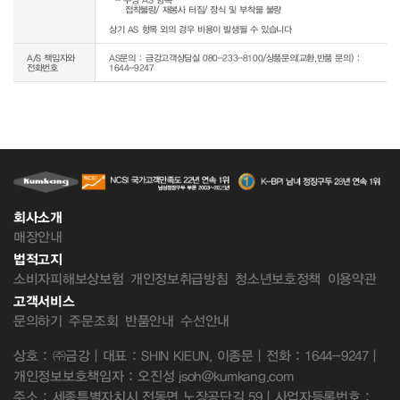
     접착불량/ 재봉사 터짐/ 장식 및 부착물 불량

상기 AS 항목 외의 경우 비용이 발생될 수 있습니다
A/S 책임자와
AS문의 : 금강고객상담실 080-233-8100/상품문의(교환,반품 문의) :
전화번호
1644-9247
회사소개
매장안내
법적고지
소비자피해보상보험
개인정보취급방침
청소년보호정책
이용약관
고객서비스
문의하기
주문조회
반품안내
수선안내
상호 : ㈜금강 | 대표 : SHIN KIEUN, 이종문 | 전화 : 1644-9247 |
개인정보보호책임자 : 오진성 jsoh@kumkang.com
주소 : 세종특별자치시 전동면 노장공단길 59 | 사업자등록번호 :