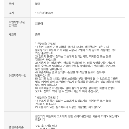
색상
블랙
크기
151*81*35mm
수입자명 (수입
㈜금강
업체명)
제조국
중국
* 천연피혁 관리법

1) 한번 오염된 가죽 제품을 종전의 상태로 복원한다는 것은 거의 
불가능하기 때문에 가죽 제품 사용시 오염이 되지 않도록 사용하는 것이 
가장 중요합니다.

2) 건조시 통풍이 잘되는 그늘에서 말리십시오. 직사광선 또는 불로 
건조하지 마십시오

3) 사용시 눈, 비에 맞지 않도록 주의하며 눈, 비를 맞았을 시는 가볍게 
마른 수건으로 털어내고 가죽이 수분을 빨아들이기 전에 마른 수건으로 
묻은 물기를 닦아냅니다.

4) 보존시에는 솔로 잘 닦아 손질한 후 적당한 온도와 습도에서 
취급시주의사항
보관하십시오

5) 장기간 보관 시에는 빛에 노출되면 부분 탈색이 될 수 있으므로 가급적 
별도 상자에 넣어 보관하며 반드시 방충제를 종이에 싸서 넣되 피혁에 직접 
닿지 않게 하십시오.

6) 가죽제품은 바닷물이나 물에 심하게 젖었을 경우에는 제품의 변형이 
오거나 접착이 약해 질 수 있으니 가급적 피해 주십시오.

* 합성피혁 관리법 ? 

1) 건조시 통풍이 잘되는 그늘에서 말리십시오. 직사광선 또는 불로 
건조하지 마십시오

공정거래 위원회가 고시에서 정한 소비자분쟁해결 기준에 의하여 보상하여 
드립니다

구입 후 6개월 이내

품질보증기준
  - 무상 AS 항목 
