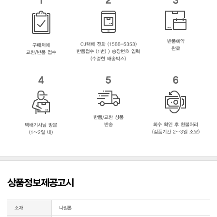
반품예약
CJ택배 전화 (1588-5353)
구매처에
완료
반품접수 (1번) > 송장번호 입력
교환/반품 접수
(수령한 배송박스)
4
5
6
반품/교환 상품
반송
회수 확인 후 환불처리
택배기사님 방문
(검품기간 2~3일 소요)
(1~2일 내)
상품정보제공고시
소재
나일론