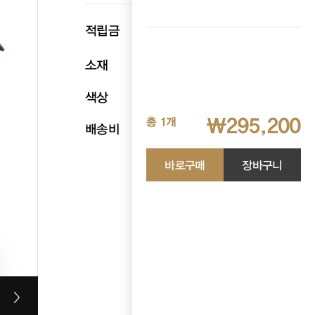
p
적립금
14,760
소재
천연소가죽
색상
블랙
₩295,200
총 1개
배송비
무료배송
바로구매
장바구니