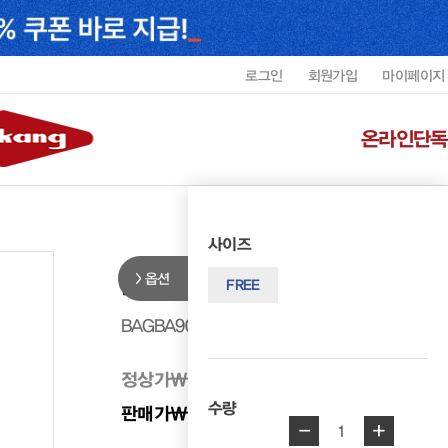
로그인
회원가입
마이페이지
온라인단독
사이즈
옵션
리갈 남성 서류가방 BAGBA9001
FREE
BAGBA9001MREGF1
정상가
₩ 328,000
수량
판매가
₩ 295,200
10%
-
+
1