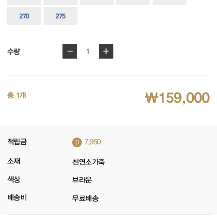
270
275
-
+
1
수량
₩159,000
총 1개
p
적립금
7,950
소재
천연소가죽
색상
브라운
배송비
무료배송