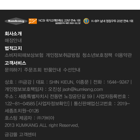
회사소개
매장안내
법적고지
소비자피해보상보험
개인정보취급방침
청소년보호정책
이용약관
고객서비스
문의하기
주문조회
반품안내
수선안내
상호 : ㈜금강 | 대표 : SHIN KIEUN, 이종문 | 전화 : 1644-9247 |
개인정보보호책임자 : 오진성 jsoh@kumkang.com
주소 : 세종특별자치시 전동면 노장공단길 59 | 사업자등록번호 :
122-81-04585
[사업자정보확인]
| 통신판매업신고번호 : 2019-
세종조치원-0126
호스팅 제공자 : ㈜가비아
2013 KUMKANG ALL right Reserved.
금강몰 고객센터