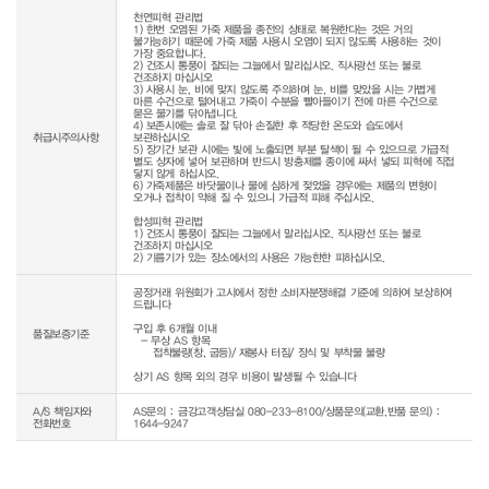
천연피혁 관리법

1) 한번 오염된 가죽 제품을 종전의 상태로 복원한다는 것은 거의 
불가능하기 때문에 가죽 제품 사용시 오염이 되지 않도록 사용하는 것이 
가장 중요합니다.

2) 건조시 통풍이 잘되는 그늘에서 말리십시오. 직사광선 또는 불로 
건조하지 마십시오

3) 사용시 눈, 비에 맞지 않도록 주의하며 눈, 비를 맞았을 시는 가볍게 
마른 수건으로 털어내고 가죽이 수분을 빨아들이기 전에 마른 수건으로 
묻은 물기를 닦아냅니다.

4) 보존시에는 솔로 잘 닦아 손질한 후 적당한 온도와 습도에서 
취급시주의사항
보관하십시오

5) 장기간 보관 시에는 빛에 노출되면 부분 탈색이 될 수 있으므로 가급적 
별도 상자에 넣어 보관하며 반드시 방충제를 종이에 싸서 넣되 피혁에 직접 
닿지 않게 하십시오.

6) 가죽제품은 바닷물이나 물에 심하게 젖었을 경우에는 제품의 변형이 
오거나 접착이 약해 질 수 있으니 가급적 피해 주십시오.

합성피혁 관리법

1) 건조시 통풍이 잘되는 그늘에서 말리십시오. 직사광선 또는 불로 
건조하지 마십시오

공정거래 위원회가 고시에서 정한 소비자분쟁해결 기준에 의하여 보상하여 
드립니다

구입 후 6개월 이내

품질보증기준
  - 무상 AS 항목 

     접착불량(창, 굽등)/ 재봉사 터짐/ 장식 및 부착물 불량

상기 AS 항목 외의 경우 비용이 발생될 수 있습니다
A/S 책임자와
AS문의 : 금강고객상담실 080-233-8100/상품문의(교환,반품 문의) :
전화번호
1644-9247