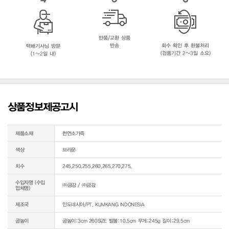
반품/교환 상품
반송
회수 확인 후 환불처리
택배기사님 방문
(검품기간 2~3일 소요)
(1~2일 내)
상품정보제공고시
제품소재
천연소가죽
색상
브라운
치수
245,250,255,260,265,270,275,
수입자명 (수입
㈜금강 / ㈜금강
업체명)
제조국
인도네시아/PT. KUMKANG INDONESIA
굽높이
굽높이:3cm 260SIZE 발볼:10.5cm 무게:245g 길이:29.5cm