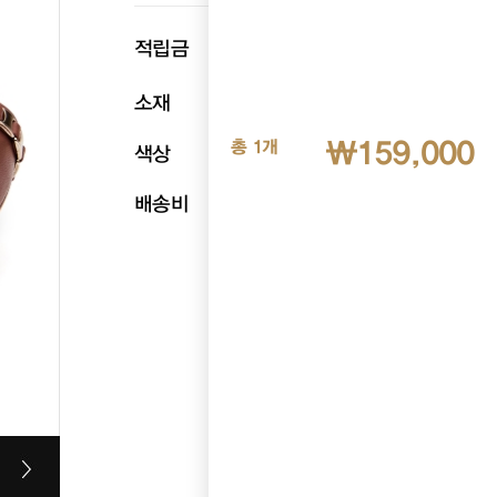
p
적립금
7,950
소재
천연양가죽
₩159,000
총 1개
색상
와인
배송비
무료배송