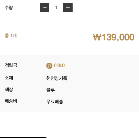
-
+
1
수량
₩139,000
총 1개
p
적립금
6,950
소재
천연양가죽
색상
블루
배송비
무료배송