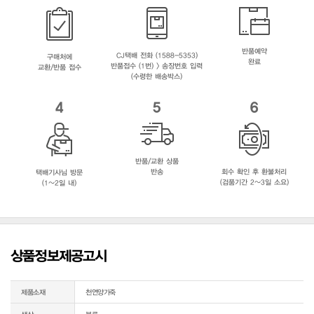
반품예약
CJ택배 전화 (1588-5353)
구매처에
완료
반품접수 (1번) > 송장번호 입력
교환/반품 접수
(수령한 배송박스)
4
5
6
반품/교환 상품
반송
회수 확인 후 환불처리
택배기사님 방문
(검품기간 2~3일 소요)
(1~2일 내)
상품정보제공고시
제품소재
천연양가죽