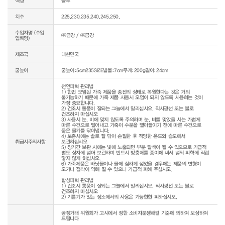
색상
블루
치수
225,230,235,240,245,250,
수입자명 (수입
㈜금강 / ㈜금강
업체명)
제조국
대한민국
굽높이
굽높이:5cm235SIZE발볼:7cm무게:200g길이:24cm
천연피혁 관리법

1) 한번 오염된 가죽 제품을 종전의 상태로 복원한다는 것은 거의 
불가능하기 때문에 가죽 제품 사용시 오염이 되지 않도록 사용하는 것이 
가장 중요합니다.

2) 건조시 통풍이 잘되는 그늘에서 말리십시오. 직사광선 또는 불로 
건조하지 마십시오

3) 사용시 눈, 비에 맞지 않도록 주의하며 눈, 비를 맞았을 시는 가볍게 
마른 수건으로 털어내고 가죽이 수분을 빨아들이기 전에 마른 수건으로 
묻은 물기를 닦아냅니다.

4) 보존시에는 솔로 잘 닦아 손질한 후 적당한 온도와 습도에서 
취급시주의사항
보관하십시오

5) 장기간 보관 시에는 빛에 노출되면 부분 탈색이 될 수 있으므로 가급적 
별도 상자에 넣어 보관하며 반드시 방충제를 종이에 싸서 넣되 피혁에 직접 
닿지 않게 하십시오.

6) 가죽제품은 바닷물이나 물에 심하게 젖었을 경우에는 제품의 변형이 
오거나 접착이 약해 질 수 있으니 가급적 피해 주십시오.

합성피혁 관리법

1) 건조시 통풍이 잘되는 그늘에서 말리십시오. 직사광선 또는 불로 
건조하지 마십시오

공정거래 위원회가 고시에서 정한 소비자분쟁해결 기준에 의하여 보상하여 
드립니다
