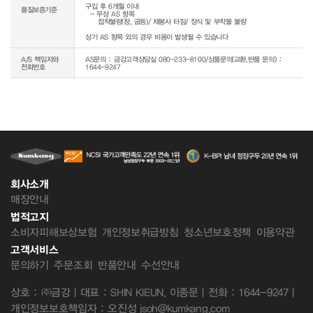
구입 후 6개월 이내

품질보증기준
  - 무상 AS 항목 

     접착불량(창, 굽등)/ 재봉사 터짐/ 장식 및 부착물 불량

상기 AS 항목 외의 경우 비용이 발생될 수 있습니다
A/S 책임자와
AS문의 : 금강고객상담실 080-233-8100/상품문의(교환,반품 문의) :
전화번호
1644-9247
회사소개
매장안내
법적고지
소비자피해보상보험
개인정보취급방침
청소년보호정책
이용약관
고객서비스
문의하기
주문조회
반품안내
수선안내
상호 : ㈜금강 | 대표 : SHIN KIEUN, 이종문 | 전화 : 1644-9247 |
개인정보보호책임자 : 오진성 jsoh@kumkang.com