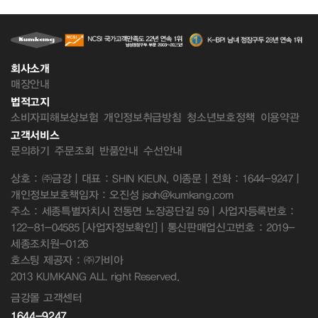
회사소개
매장안내
법적고지
소비자피해보상보험
개인정보취급방침
청소년보호정책
이용약관
고객서비스
문의하기
주문조회
반품안내
수선안내
상호 : ㈜금강 | 대표 : SHIN KIEUN, 이종문 | 전화 : 1644-9247 |
개인정보보호책임자 : 오진성 jsoh@kumkang.com
주소 : 세종특별자치시 전동면 노장공단길 59 | 사업자등록번호 :
122-81-04585
[사업자정보확인]
| 통신판매업신고번호 : 2019-
세종조치원-0126
호스팅 제공자 : ㈜가비아
2013 KUMKANG ALL right Reserved.
금강몰 고객센터
1644-9247