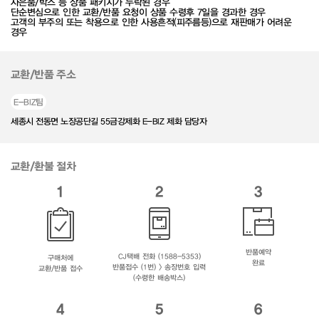
사은품/박스 등 상품 패키지가 누락된 경우
단순변심으로 인한 교환/반품 요청이 상품 수령후 7일을 경과한 경우
고객의 부주의 또는 착용으로 인한 사용흔적(피주름등)으로 재판매가 어려운
경우
교환/반품 주소
E-BIZ팀
세종시 전동면 노장공단길 55금강제화 E-BIZ 제화 담당자
교환/환불 절차
1
2
3
반품예약
CJ택배 전화 (1588-5353)
구매처에
완료
반품접수 (1번) > 송장번호 입력
교환/반품 접수
(수령한 배송박스)
4
5
6