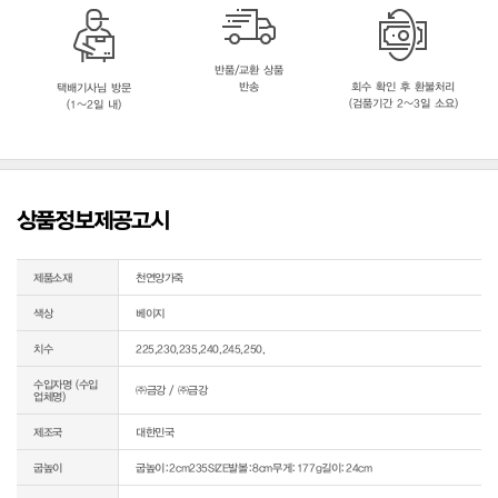
반품/교환 상품
반송
회수 확인 후 환불처리
택배기사님 방문
(검품기간 2~3일 소요)
(1~2일 내)
상품정보제공고시
제품소재
천연양가죽
색상
베이지
치수
225,230,235,240,245,250,
수입자명 (수입
㈜금강 / ㈜금강
업체명)
제조국
대한민국
굽높이
굽높이:2cm235SIZE발볼:8cm무게:177g길이:24cm