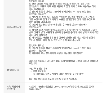
천연피혁 관리법

1) 한번 오염된 가죽 제품을 종전의 상태로 복원한다는 것은 거의 
불가능하기 때문에 가죽 제품 사용시 오염이 되지 않도록 사용하는 것이 
가장 중요합니다.

2) 건조시 통풍이 잘되는 그늘에서 말리십시오. 직사광선 또는 불로 
건조하지 마십시오

3) 사용시 눈, 비에 맞지 않도록 주의하며 눈, 비를 맞았을 시는 가볍게 
마른 수건으로 털어내고 가죽이 수분을 빨아들이기 전에 마른 수건으로 
묻은 물기를 닦아냅니다.

4) 보존시에는 솔로 잘 닦아 손질한 후 적당한 온도와 습도에서 
취급시주의사항
보관하십시오

5) 장기간 보관 시에는 빛에 노출되면 부분 탈색이 될 수 있으므로 가급적 
별도 상자에 넣어 보관하며 반드시 방충제를 종이에 싸서 넣되 피혁에 직접 
닿지 않게 하십시오.

6) 가죽제품은 바닷물이나 물에 심하게 젖었을 경우에는 제품의 변형이 
오거나 접착이 약해 질 수 있으니 가급적 피해 주십시오.

합성피혁 관리법

1) 건조시 통풍이 잘되는 그늘에서 말리십시오. 직사광선 또는 불로 
건조하지 마십시오

공정거래 위원회가 고시에서 정한 소비자분쟁해결 기준에 의하여 보상하여 
드립니다

구입 후 6개월 이내

품질보증기준
  - 무상 AS 항목 

     접착불량(창, 굽등)/ 재봉사 터짐/ 장식 및 부착물 불량

상기 AS 항목 외의 경우 비용이 발생될 수 있습니다
A/S 책임자와
AS문의 : 금강고객상담실 080-233-8100/상품문의(교환,반품 문의) :
전화번호
1644-9247