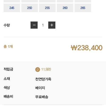
245
250
255
260
265
-
+
1
수량
₩238,400
총 1개
p
적립금
11,920
소재
천연양가죽
색상
베이지
배송비
무료배송