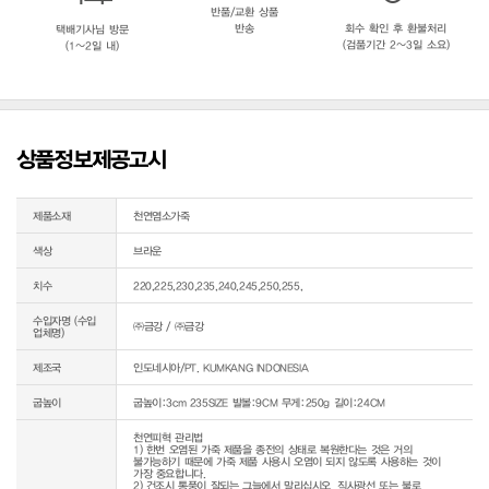
반품/교환 상품
반송
회수 확인 후 환불처리
택배기사님 방문
(검품기간 2~3일 소요)
(1~2일 내)
상품정보제공고시
제품소재
천연염소가죽
색상
브라운
치수
220,225,230,235,240,245,250,255,
수입자명 (수입
㈜금강 / ㈜금강
업체명)
제조국
인도네시아/PT. KUMKANG INDONESIA
굽높이
굽높이:3cm 235SIZE 발볼:9CM 무게:250g 길이:24CM
천연피혁 관리법

1) 한번 오염된 가죽 제품을 종전의 상태로 복원한다는 것은 거의 
불가능하기 때문에 가죽 제품 사용시 오염이 되지 않도록 사용하는 것이 
가장 중요합니다.

2) 건조시 통풍이 잘되는 그늘에서 말리십시오. 직사광선 또는 불로 