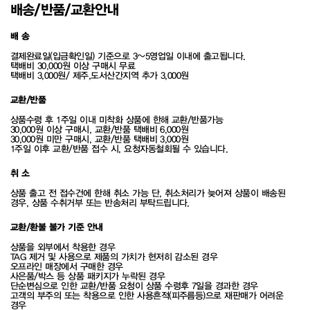
배송/반품/교환안내
배 송
결제완료일(입금확인일) 기준으로 3~5영업일 이내에 출고됩니다.
택배비 30,000원 이상 구매시 무료
택배비 3,000원/ 제주,도서산간지역 추가 3,000원
교환/반품
상품수령 후 1주일 이내 미착화 상품에 한해 교환/반품가능
30,000원 이상 구매시, 교환/반품 택배비 6,000원
30,000원 미만 구매시, 교환/반품 택배비 3,000원
1주일 이후 교환/반품 접수 시, 요청자동철회될 수 있습니다.
취 소
상품 출고 전 접수건에 한해 취소 가능 단, 취소처리가 늦어져 상품이 배송된
경우, 상품 수취거부 또는 반송처리 부탁드립니다.
교환/환불 불가 기준 안내
상품을 외부에서 착용한 경우
TAG 제거 및 사용으로 제품의 가치가 현저히 감소된 경우
오프라인 매장에서 구매한 경우
사은품/박스 등 상품 패키지가 누락된 경우
단순변심으로 인한 교환/반품 요청이 상품 수령후 7일을 경과한 경우
고객의 부주의 또는 착용으로 인한 사용흔적(피주름등)으로 재판매가 어려운
경우