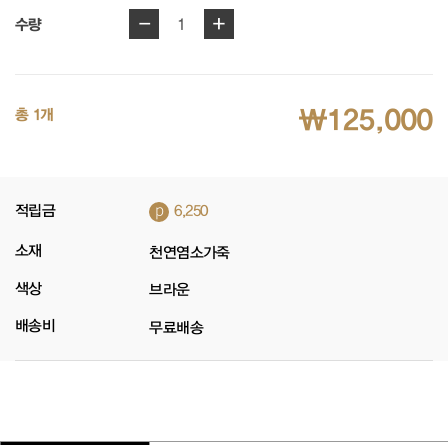
-
+
1
수량
₩125,000
총 1개
p
적립금
6,250
소재
천연염소가죽
색상
브라운
배송비
무료배송