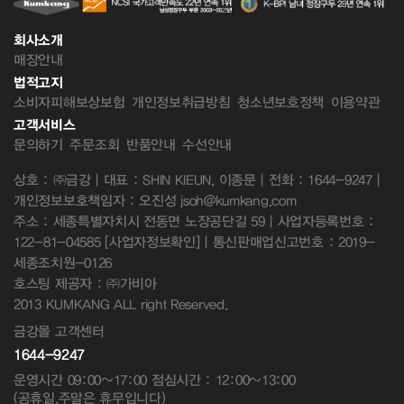
회사소개
매장안내
법적고지
소비자피해보상보험
개인정보취급방침
청소년보호정책
이용약관
고객서비스
문의하기
주문조회
반품안내
수선안내
상호 : ㈜금강 | 대표 : SHIN KIEUN, 이종문 | 전화 : 1644-9247 |
개인정보보호책임자 : 오진성 jsoh@kumkang.com
주소 : 세종특별자치시 전동면 노장공단길 59 | 사업자등록번호 :
122-81-04585
[사업자정보확인]
| 통신판매업신고번호 : 2019-
세종조치원-0126
호스팅 제공자 : ㈜가비아
2013 KUMKANG ALL right Reserved.
금강몰 고객센터
1644-9247
운영시간 09:00~17:00 점심시간 : 12:00~13:00
(공휴일,주말은 휴무입니다)