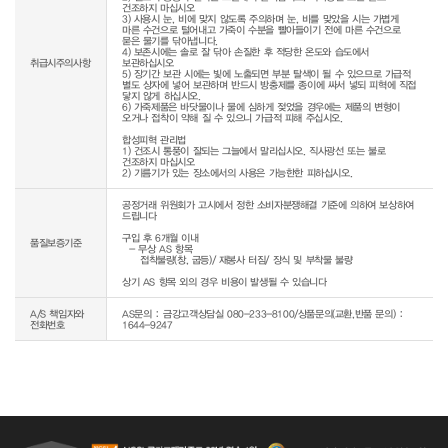
건조하지 마십시오

3) 사용시 눈, 비에 맞지 않도록 주의하며 눈, 비를 맞았을 시는 가볍게 
마른 수건으로 털어내고 가죽이 수분을 빨아들이기 전에 마른 수건으로 
묻은 물기를 닦아냅니다.

4) 보존시에는 솔로 잘 닦아 손질한 후 적당한 온도와 습도에서 
취급시주의사항
보관하십시오

5) 장기간 보관 시에는 빛에 노출되면 부분 탈색이 될 수 있으므로 가급적 
별도 상자에 넣어 보관하며 반드시 방충제를 종이에 싸서 넣되 피혁에 직접 
닿지 않게 하십시오.

6) 가죽제품은 바닷물이나 물에 심하게 젖었을 경우에는 제품의 변형이 
오거나 접착이 약해 질 수 있으니 가급적 피해 주십시오.

합성피혁 관리법

1) 건조시 통풍이 잘되는 그늘에서 말리십시오. 직사광선 또는 불로 
건조하지 마십시오

공정거래 위원회가 고시에서 정한 소비자분쟁해결 기준에 의하여 보상하여 
드립니다

구입 후 6개월 이내

품질보증기준
  - 무상 AS 항목 

     접착불량(창, 굽등)/ 재봉사 터짐/ 장식 및 부착물 불량

상기 AS 항목 외의 경우 비용이 발생될 수 있습니다
A/S 책임자와
AS문의 : 금강고객상담실 080-233-8100/상품문의(교환,반품 문의) :
전화번호
1644-9247