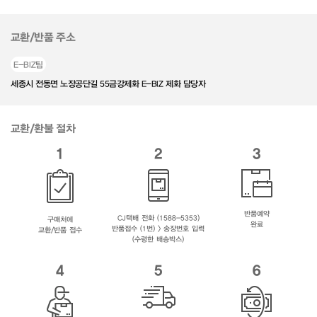
교환/반품 주소
E-BIZ팀
세종시 전동면 노장공단길 55금강제화 E-BIZ 제화 담당자
교환/환불 절차
1
2
3
반품예약
CJ택배 전화 (1588-5353)
구매처에
완료
반품접수 (1번) > 송장번호 입력
교환/반품 접수
(수령한 배송박스)
4
5
6