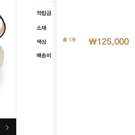
p
적립금
6,250
소재
천연양가죽
₩125,000
총 1개
색상
블랙
배송비
무료배송