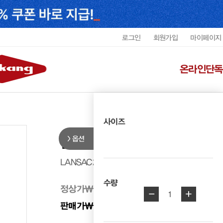
로그인
회원가입
마이페이지
온라인단독
사이즈
옵션
랜드로바 여성 캐주얼 샌들 LANSA
LANSAC2412WG1
수량
정상가
₩ 250,000
-
+
1
판매가
₩ 125,000
50%