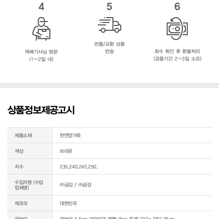
4
5
6
반품/교환 상품
반송
회수 확인 후 환불처리
택배기사님 방문
(검품기간 2~3일 소요)
(1~2일 내)
상품정보제공고시
제품소재
천연양가죽
색상
브라운
치수
235,240,245,250,
수입자명 (수입
㈜금강 / ㈜금강
업체명)
제조국
대한민국
굽높이
굽높이:3.5cm 250SIZE 발볼:8cm 무게:233g 길이:25cm