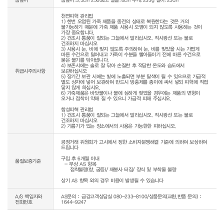
천연피혁 관리법

1) 한번 오염된 가죽 제품을 종전의 상태로 복원한다는 것은 거의 
불가능하기 때문에 가죽 제품 사용시 오염이 되지 않도록 사용하는 것이 
가장 중요합니다.

2) 건조시 통풍이 잘되는 그늘에서 말리십시오. 직사광선 또는 불로 
건조하지 마십시오

3) 사용시 눈, 비에 맞지 않도록 주의하며 눈, 비를 맞았을 시는 가볍게 
마른 수건으로 털어내고 가죽이 수분을 빨아들이기 전에 마른 수건으로 
묻은 물기를 닦아냅니다.

4) 보존시에는 솔로 잘 닦아 손질한 후 적당한 온도와 습도에서 
취급시주의사항
보관하십시오

5) 장기간 보관 시에는 빛에 노출되면 부분 탈색이 될 수 있으므로 가급적 
별도 상자에 넣어 보관하며 반드시 방충제를 종이에 싸서 넣되 피혁에 직접 
닿지 않게 하십시오.

6) 가죽제품은 바닷물이나 물에 심하게 젖었을 경우에는 제품의 변형이 
오거나 접착이 약해 질 수 있으니 가급적 피해 주십시오.

합성피혁 관리법

1) 건조시 통풍이 잘되는 그늘에서 말리십시오. 직사광선 또는 불로 
건조하지 마십시오

공정거래 위원회가 고시에서 정한 소비자분쟁해결 기준에 의하여 보상하여 
드립니다

구입 후 6개월 이내

품질보증기준
  - 무상 AS 항목 

     접착불량(창, 굽등)/ 재봉사 터짐/ 장식 및 부착물 불량

상기 AS 항목 외의 경우 비용이 발생될 수 있습니다
A/S 책임자와
AS문의 : 금강고객상담실 080-233-8100/상품문의(교환,반품 문의) :
전화번호
1644-9247