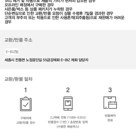
TAG 제거 및 사용으로 제품의 가치가 현저히 감소된 경우
오프라인 매장에서 구매한 경우
사은품/박스 등 상품 패키지가 누락된 경우
단순변심으로 인한 교환/반품 요청이 상품 수령후 7일을 경과한 경우
고객의 부주의 또는 착용으로 인한 사용흔적(피주름등)으로 재판매가 어려운
경우
교환/반품 주소
E-BIZ팀
세종시 전동면 노장공단길 55금강제화 E-BIZ 제화 담당자
교환/환불 절차
1
2
3
반품예약
CJ택배 전화 (1588-5353)
구매처에
완료
반품접수 (1번) > 송장번호 입력
교환/반품 접수
(수령한 배송박스)