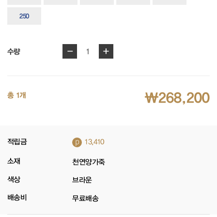
250
-
+
1
수량
₩268,200
총 1개
p
적립금
13,410
소재
천연양가죽
색상
브라운
배송비
무료배송