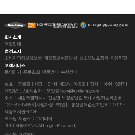
회사소개
매장안내
법적고지
소비자피해보상보험
개인정보취급방침
청소년보호정책
이용약관
고객서비스
문의하기
주문조회
반품안내
수선안내
상호 : ㈜금강 | 대표 : SHIN KIEUN, 이종문 | 전화 : 1644-9247 |
개인정보보호책임자 : 오진성 jsoh@kumkang.com
주소 : 세종특별자치시 전동면 노장공단길 59 | 사업자등록번호 :
122-81-04585
[사업자정보확인]
| 통신판매업신고번호 : 2019-
세종조치원-0126
호스팅 제공자 : ㈜가비아
2013 KUMKANG ALL right Reserved.
금강몰 고객센터