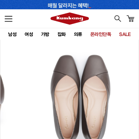
남성
여성
가방
잡화
의류
온라인단독
SALE