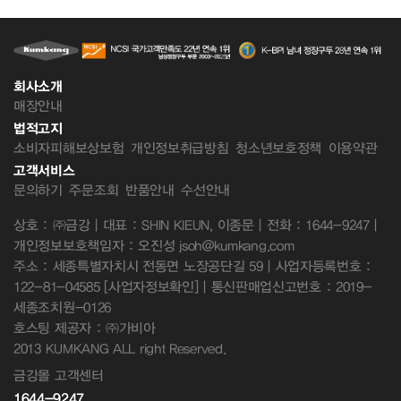
회사소개
매장안내
법적고지
소비자피해보상보험
개인정보취급방침
청소년보호정책
이용약관
고객서비스
문의하기
주문조회
반품안내
수선안내
상호 : ㈜금강 | 대표 : SHIN KIEUN, 이종문 | 전화 : 1644-9247 |
개인정보보호책임자 : 오진성 jsoh@kumkang.com
주소 : 세종특별자치시 전동면 노장공단길 59 | 사업자등록번호 :
122-81-04585
[사업자정보확인]
| 통신판매업신고번호 : 2019-
세종조치원-0126
호스팅 제공자 : ㈜가비아
2013 KUMKANG ALL right Reserved.
금강몰 고객센터
1644-9247