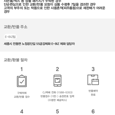
사은품/박스 등 상품 패키지가 누락된 경우
단순변심으로 인한 교환/반품 요청이 상품 수령후 7일을 경과한 경우
고객의 부주의 또는 착용으로 인한 사용흔적(피주름등)으로 재판매가 어려운
경우
교환/반품 주소
E-BIZ팀
세종시 전동면 노장공단길 55금강제화 E-BIZ 제화 담당자
교환/환불 절차
1
2
3
반품예약
CJ택배 전화 (1588-5353)
구매처에
완료
반품접수 (1번) > 송장번호 입력
교환/반품 접수
(수령한 배송박스)
4
5
6