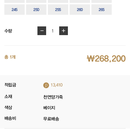
245
250
255
260
265
-
+
1
수량
₩268,200
총 1개
p
적립금
13,410
소재
천연양가죽
색상
베이지
배송비
무료배송