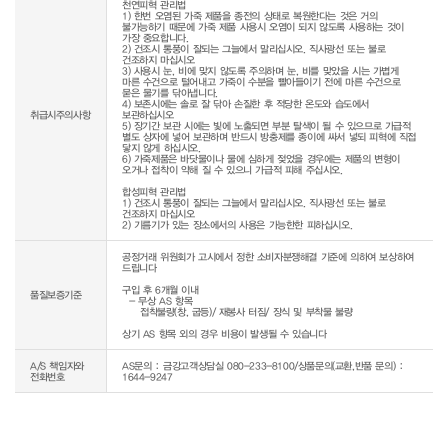
천연피혁 관리법

1) 한번 오염된 가죽 제품을 종전의 상태로 복원한다는 것은 거의 
불가능하기 때문에 가죽 제품 사용시 오염이 되지 않도록 사용하는 것이 
가장 중요합니다.

2) 건조시 통풍이 잘되는 그늘에서 말리십시오. 직사광선 또는 불로 
건조하지 마십시오

3) 사용시 눈, 비에 맞지 않도록 주의하며 눈, 비를 맞았을 시는 가볍게 
마른 수건으로 털어내고 가죽이 수분을 빨아들이기 전에 마른 수건으로 
묻은 물기를 닦아냅니다.

4) 보존시에는 솔로 잘 닦아 손질한 후 적당한 온도와 습도에서 
취급시주의사항
보관하십시오

5) 장기간 보관 시에는 빛에 노출되면 부분 탈색이 될 수 있으므로 가급적 
별도 상자에 넣어 보관하며 반드시 방충제를 종이에 싸서 넣되 피혁에 직접 
닿지 않게 하십시오.

6) 가죽제품은 바닷물이나 물에 심하게 젖었을 경우에는 제품의 변형이 
오거나 접착이 약해 질 수 있으니 가급적 피해 주십시오.

합성피혁 관리법

1) 건조시 통풍이 잘되는 그늘에서 말리십시오. 직사광선 또는 불로 
건조하지 마십시오

공정거래 위원회가 고시에서 정한 소비자분쟁해결 기준에 의하여 보상하여 
드립니다

구입 후 6개월 이내

품질보증기준
  - 무상 AS 항목 

     접착불량(창, 굽등)/ 재봉사 터짐/ 장식 및 부착물 불량

상기 AS 항목 외의 경우 비용이 발생될 수 있습니다
A/S 책임자와
AS문의 : 금강고객상담실 080-233-8100/상품문의(교환,반품 문의) :
전화번호
1644-9247