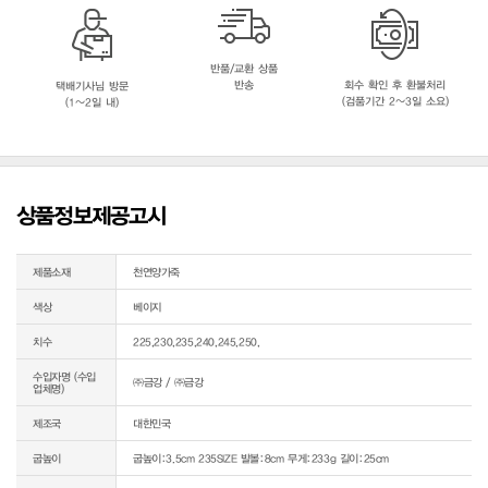
반품/교환 상품
반송
회수 확인 후 환불처리
택배기사님 방문
(검품기간 2~3일 소요)
(1~2일 내)
상품정보제공고시
제품소재
천연양가죽
색상
베이지
치수
225,230,235,240,245,250,
수입자명 (수입
㈜금강 / ㈜금강
업체명)
제조국
대한민국
굽높이
굽높이:3.5cm 235SIZE 발볼:8cm 무게:233g 길이:25cm