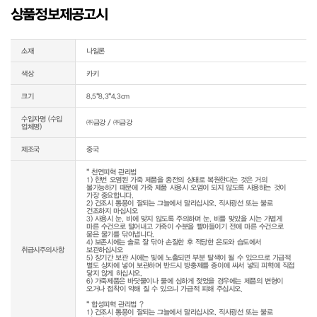
상품정보제공고시
소재
나일론
색상
카키
크기
8.5*8.3*4.3cm
수입자명 (수입
㈜금강 / ㈜금강
업체명)
제조국
중국
* 천연피혁 관리법

1) 한번 오염된 가죽 제품을 종전의 상태로 복원한다는 것은 거의 
불가능하기 때문에 가죽 제품 사용시 오염이 되지 않도록 사용하는 것이 
가장 중요합니다.

2) 건조시 통풍이 잘되는 그늘에서 말리십시오. 직사광선 또는 불로 
건조하지 마십시오

3) 사용시 눈, 비에 맞지 않도록 주의하며 눈, 비를 맞았을 시는 가볍게 
마른 수건으로 털어내고 가죽이 수분을 빨아들이기 전에 마른 수건으로 
묻은 물기를 닦아냅니다.

4) 보존시에는 솔로 잘 닦아 손질한 후 적당한 온도와 습도에서 
취급시주의사항
보관하십시오

5) 장기간 보관 시에는 빛에 노출되면 부분 탈색이 될 수 있으므로 가급적 
별도 상자에 넣어 보관하며 반드시 방충제를 종이에 싸서 넣되 피혁에 직접 
닿지 않게 하십시오.

6) 가죽제품은 바닷물이나 물에 심하게 젖었을 경우에는 제품의 변형이 
오거나 접착이 약해 질 수 있으니 가급적 피해 주십시오.

* 합성피혁 관리법 ? 

1) 건조시 통풍이 잘되는 그늘에서 말리십시오. 직사광선 또는 불로 