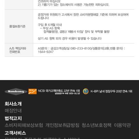
건조하지 마십시오

공정거래 위원회가 고시에서 정한 소비자분쟁해결 기준에 의하여 보상하여 
드립니다

구입 후 6개월 이내

품질보증기준
  - 무상 AS 항목 

     접착불량(창, 굽등)/ 재봉사 터짐/ 장식 및 부착물 불량

상기 AS 항목 외의 경우 비용이 발생될 수 있습니다
A/S 책임자와
AS문의 : 금강고객상담실 080-233-8100/상품문의(교환,반품 문의) :
전화번호
1644-9247
회사소개
매장안내
법적고지
소비자피해보상보험
개인정보취급방침
청소년보호정책
이용약관
고객서비스