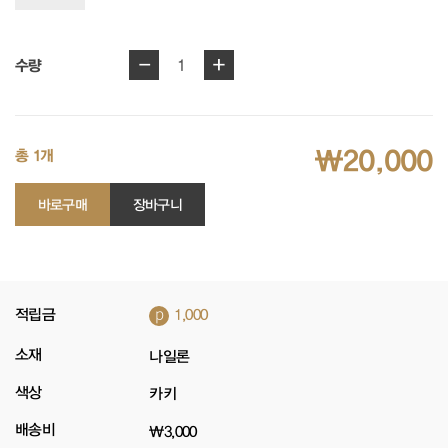
-
+
1
수량
₩20,000
총 1개
바로구매
장바구니
p
적립금
1,000
소재
나일론
색상
카키
배송비
₩3,000