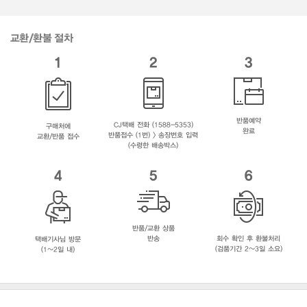
교환/환불 절차
1
2
3
반품예약
CJ택배 전화 (1588-5353)
구매처에
완료
반품접수 (1번) > 송장번호 입력
교환/반품 접수
(수령한 배송박스)
4
5
6
반품/교환 상품
반송
회수 확인 후 환불처리
택배기사님 방문
(검품기간 2~3일 소요)
(1~2일 내)