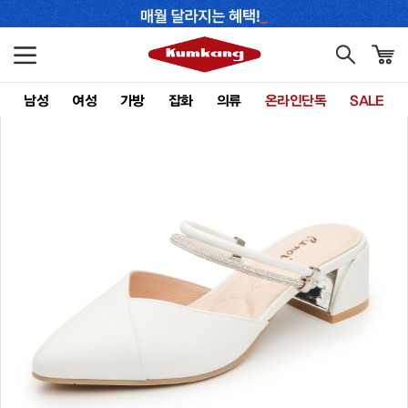
남성
여성
가방
잡화
의류
온라인단독
SALE