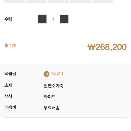
-
+
1
수량
₩268,200
총 1개
p
적립금
13,410
소재
천연소가죽
색상
화이트
배송비
무료배송