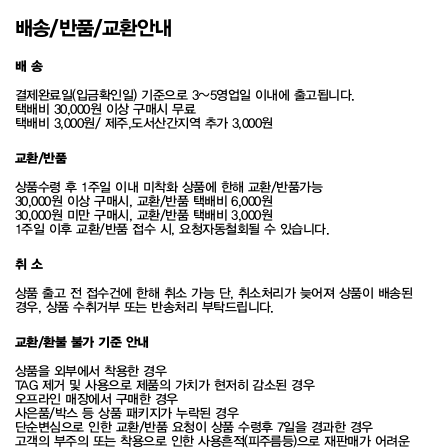
배송/반품/교환안내
배 송
결제완료일(입금확인일) 기준으로 3~5영업일 이내에 출고됩니다.
택배비 30,000원 이상 구매시 무료
택배비 3,000원/ 제주,도서산간지역 추가 3,000원
교환/반품
상품수령 후 1주일 이내 미착화 상품에 한해 교환/반품가능
30,000원 이상 구매시, 교환/반품 택배비 6,000원
30,000원 미만 구매시, 교환/반품 택배비 3,000원
1주일 이후 교환/반품 접수 시, 요청자동철회될 수 있습니다.
취 소
상품 출고 전 접수건에 한해 취소 가능 단, 취소처리가 늦어져 상품이 배송된
경우, 상품 수취거부 또는 반송처리 부탁드립니다.
교환/환불 불가 기준 안내
상품을 외부에서 착용한 경우
TAG 제거 및 사용으로 제품의 가치가 현저히 감소된 경우
오프라인 매장에서 구매한 경우
사은품/박스 등 상품 패키지가 누락된 경우
단순변심으로 인한 교환/반품 요청이 상품 수령후 7일을 경과한 경우
고객의 부주의 또는 착용으로 인한 사용흔적(피주름등)으로 재판매가 어려운