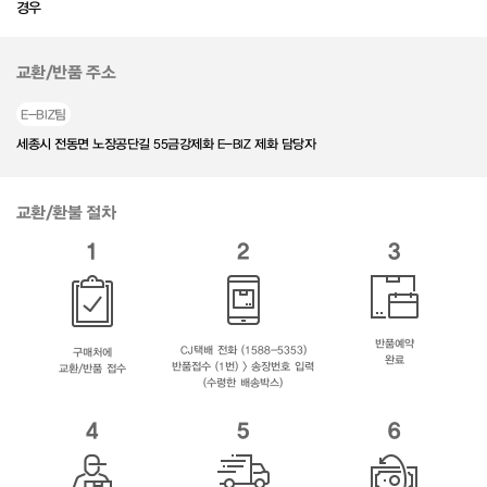
경우
교환/반품 주소
E-BIZ팀
세종시 전동면 노장공단길 55금강제화 E-BIZ 제화 담당자
교환/환불 절차
1
2
3
반품예약
CJ택배 전화 (1588-5353)
구매처에
완료
반품접수 (1번) > 송장번호 입력
교환/반품 접수
(수령한 배송박스)
4
5
6