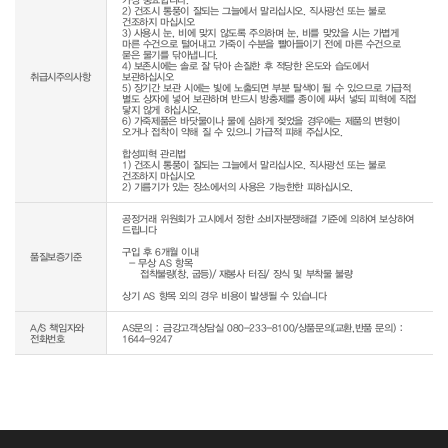
2) 건조시 통풍이 잘되는 그늘에서 말리십시오. 직사광선 또는 불로 
건조하지 마십시오

3) 사용시 눈, 비에 맞지 않도록 주의하며 눈, 비를 맞았을 시는 가볍게 
마른 수건으로 털어내고 가죽이 수분을 빨아들이기 전에 마른 수건으로 
묻은 물기를 닦아냅니다.

4) 보존시에는 솔로 잘 닦아 손질한 후 적당한 온도와 습도에서 
취급시주의사항
보관하십시오

5) 장기간 보관 시에는 빛에 노출되면 부분 탈색이 될 수 있으므로 가급적 
별도 상자에 넣어 보관하며 반드시 방충제를 종이에 싸서 넣되 피혁에 직접 
닿지 않게 하십시오.

6) 가죽제품은 바닷물이나 물에 심하게 젖었을 경우에는 제품의 변형이 
오거나 접착이 약해 질 수 있으니 가급적 피해 주십시오.

합성피혁 관리법

1) 건조시 통풍이 잘되는 그늘에서 말리십시오. 직사광선 또는 불로 
건조하지 마십시오

2) 기름기가 있는 장소에서의 사용은 가능한한 피하십시오.
공정거래 위원회가 고시에서 정한 소비자분쟁해결 기준에 의하여 보상하여 
드립니다

구입 후 6개월 이내

품질보증기준
  - 무상 AS 항목 

     접착불량(창, 굽등)/ 재봉사 터짐/ 장식 및 부착물 불량

상기 AS 항목 외의 경우 비용이 발생될 수 있습니다
A/S 책임자와
AS문의 : 금강고객상담실 080-233-8100/상품문의(교환,반품 문의) :
전화번호
1644-9247