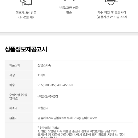
반품/교환 상품
반송
회수 확인 후 환불처리
택배기사님 방문
(검품기간 2~3일 소요)
(1~2일 내)
상품정보제공고시
제품소재
천연소가죽
색상
화이트
치수
225,230,235,240,245,250,
수입자명 (수입
(주)금강/(주)금강
업체명)
제조국
대한민국
굽높이
굽높이:4cm 발볼:8cm 무게:214g 길이:245cm
* 천연피혁 관리법

1) 한번 오염된 가죽 제품을 종전의 상태로 복원한다는 것은 거의 
불가능하기 때문에 가죽 제품 사용시 오염이 되지 않도록 사용하는 것이 
가장 중요합니다.
