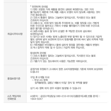
* 천연피혁 관리법

1) 한번 오염된 가죽 제품을 종전의 상태로 복원한다는 것은 거의 
불가능하기 때문에 가죽 제품 사용시 오염이 되지 않도록 사용하는 것이 
가장 중요합니다.

2) 건조시 통풍이 잘되는 그늘에서 말리십시오. 직사광선 또는 불로 
건조하지 마십시오

3) 사용시 눈, 비에 맞지 않도록 주의하며 눈, 비를 맞았을 시는 가볍게 
마른 수건으로 털어내고 가죽이 수분을 빨아들이기 전에 마른 수건으로 
묻은 물기를 닦아냅니다.

4) 보존시에는 솔로 잘 닦아 손질한 후 적당한 온도와 습도에서 
취급시주의사항
보관하십시오

5) 장기간 보관 시에는 빛에 노출되면 부분 탈색이 될 수 있으므로 가급적 
별도 상자에 넣어 보관하며 반드시 방충제를 종이에 싸서 넣되 피혁에 직접 
닿지 않게 하십시오.

6) 가죽제품은 바닷물이나 물에 심하게 젖었을 경우에는 제품의 변형이 
오거나 접착이 약해 질 수 있으니 가급적 피해 주십시오.

합성피혁 관리법

1) 건조시 통풍이 잘되는 그늘에서 말리십시오. 직사광선 또는 불로 
건조하지 마십시오

2) 기름기가 있는 장소에서의 사용은 가능한한 피하십시오.
공정거래 위원회가 고시에서 정한 소비자분쟁해결 기준에 의하여 보상하여 
드립니다

구입 후 6개월 이내

품질보증기준
  - 무상 AS 항목 

     접착불량(창, 굽등)/ 재봉사 터짐/ 장식 및 부착물 불량

상기 AS 항목 외의 경우 비용이 발생될 수 있습니다
A/S 책임자와
AS문의 : 금강고객상담실 080-233-8100/상품문의(교환,반품 문의) :
전화번호
1644-9247