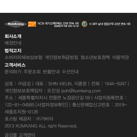
회사소개
매장안내
법적고지
소비자피해보상보험
개인정보취급방침
청소년보호정책
이용약관
고객서비스
문의하기
주문조회
반품안내
수선안내
상호 : ㈜금강 | 대표 : SHIN KIEUN, 이종문 | 전화 : 1644-9247 |
개인정보보호책임자 : 오진성 jsoh@kumkang.com
주소 : 세종특별자치시 전동면 노장공단길 59 | 사업자등록번호 :
122-81-04585
[사업자정보확인]
| 통신판매업신고번호 : 2019-
세종조치원-0126
호스팅 제공자 : ㈜가비아
2013 KUMKANG ALL right Reserved.
금강몰 고객센터