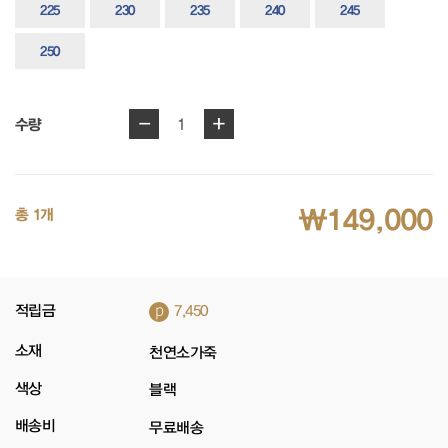
225
230
235
240
245
250
-
+
1
수량
₩149,000
총 1개
p
적립금
7,450
소재
천연소가죽
색상
블랙
배송비
무료배송