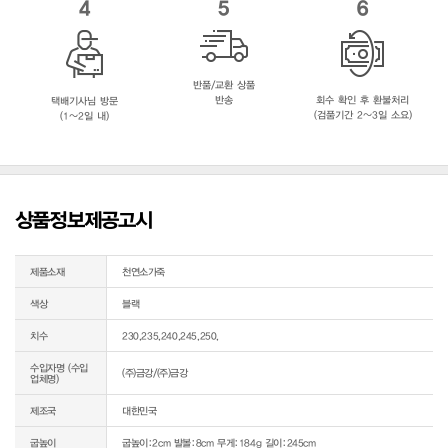
4
5
6
반품/교환 상품
반송
회수 확인 후 환불처리
택배기사님 방문
(검품기간 2~3일 소요)
(1~2일 내)
상품정보제공고시
제품소재
천연소가죽
색상
블랙
치수
230,235,240,245,250,
수입자명 (수입
(주)금강/(주)금강
업체명)
제조국
대한민국
굽높이
굽높이:2cm 발볼:8cm 무게:184g 길이:245cm