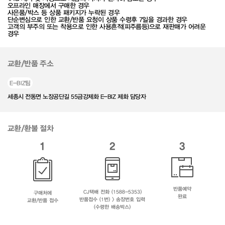
오프라인 매장에서 구매한 경우
사은품/박스 등 상품 패키지가 누락된 경우
단순변심으로 인한 교환/반품 요청이 상품 수령후 7일을 경과한 경우
고객의 부주의 또는 착용으로 인한 사용흔적(피주름등)으로 재판매가 어려운
경우
교환/반품 주소
E-BIZ팀
세종시 전동면 노장공단길 55금강제화 E-BIZ 제화 담당자
교환/환불 절차
1
2
3
반품예약
CJ택배 전화 (1588-5353)
구매처에
완료
반품접수 (1번) > 송장번호 입력
교환/반품 접수
(수령한 배송박스)