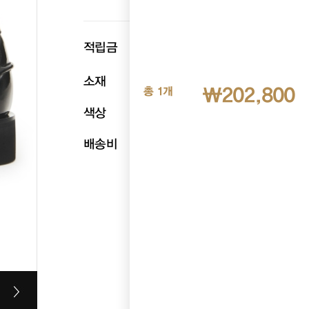
p
적립금
10,140
소재
천연소가죽
₩202,800
총 1개
색상
블랙
배송비
무료배송