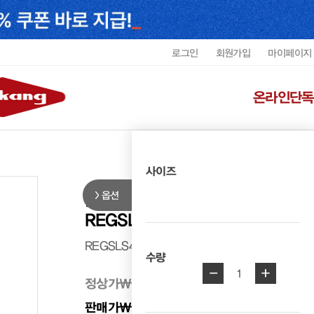
로그인
회원가입
마이페이지
온라인단독
사이즈
옵션
리갈 남성 유광 컴포트 페니로퍼
REGSLS4250K1
REGSLS4250K1
수량
-
+
1
정상가
₩ 338,000
판매가
₩ 202,800
40%