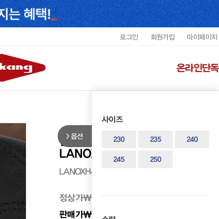
로그인
회원가입
마이페이지
온라인단독
사이즈
옵션
랜드로바 여성 캐주얼 옥스포드
230
235
240
LANOXH4435WG1
245
250
LANOXH4435WG1
정상가
₩ 278,000
판매가
₩ 194,600
30%