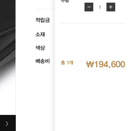
수량
-
+
1
p
적립금
9,730
소재
천연염소가죽
색상
블랙
배송비
무료배송
₩194,600
총 1개