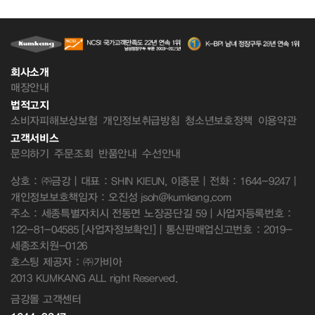
회사소개
매장안내
법적고지
소비자피해보상보험
개인정보취급방침
청소년보호정책
이용약관
고객서비스
문의하기
주문조회
반품안내
수선안내
상호 : ㈜금강 | 대표 : SHIN KIEUN, 이종문 | 전화 : 1644-9247 |
개인정보보호책임자 : 오진성 jsoh@kumkang.com
주소 : 세종특별자치시 전동면 노장공단길 59 | 사업자등록번호 :
122-81-04585
[사업자정보확인]
| 통신판매업신고번호 : 2019-
세종조치원-0126
호스팅 제공자 : ㈜가비아
2013 KUMKANG ALL right Reserved.
금강몰 고객센터