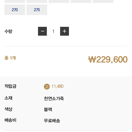
270
275
-
+
1
수량
₩229,600
총 1개
p
적립금
11,480
소재
천연소가죽
색상
블랙
배송비
무료배송