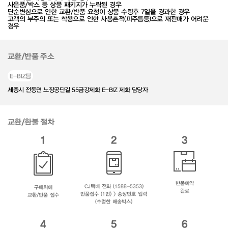
사은품/박스 등 상품 패키지가 누락된 경우
단순변심으로 인한 교환/반품 요청이 상품 수령후 7일을 경과한 경우
고객의 부주의 또는 착용으로 인한 사용흔적(피주름등)으로 재판매가 어려운
경우
교환/반품 주소
E-BIZ팀
세종시 전동면 노장공단길 55금강제화 E-BIZ 제화 담당자
교환/환불 절차
1
2
3
반품예약
CJ택배 전화 (1588-5353)
구매처에
완료
반품접수 (1번) > 송장번호 입력
교환/반품 접수
(수령한 배송박스)
4
5
6