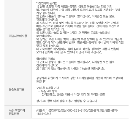
* 천연피혁 관리법

1) 한번 오염된 가죽 제품을 종전의 상태로 복원한다는 것은 거의 
불가능하기 때문에 가죽 제품 사용시 오염이 되지 않도록 사용하는 것이 
가장 중요합니다.

2) 건조시 통풍이 잘되는 그늘에서 말리십시오. 직사광선 또는 불로 
건조하지 마십시오

3) 사용시 눈, 비에 맞지 않도록 주의하며 눈, 비를 맞았을 시는 가볍게 
마른 수건으로 털어내고 가죽이 수분을 빨아들이기 전에 마른 수건으로 
묻은 물기를 닦아냅니다.

4) 보존시에는 솔로 잘 닦아 손질한 후 적당한 온도와 습도에서 
취급시주의사항
보관하십시오

5) 장기간 보관 시에는 빛에 노출되면 부분 탈색이 될 수 있으므로 가급적 
별도 상자에 넣어 보관하며 반드시 방충제를 종이에 싸서 넣되 피혁에 직접 
닿지 않게 하십시오.

6) 가죽제품은 바닷물이나 물에 심하게 젖었을 경우에는 제품의 변형이 
오거나 접착이 약해 질 수 있으니 가급적 피해 주십시오.

합성피혁 관리법

1) 건조시 통풍이 잘되는 그늘에서 말리십시오. 직사광선 또는 불로 
건조하지 마십시오

2) 기름기가 있는 장소에서의 사용은 가능한한 피하십시오.
공정거래 위원회가 고시에서 정한 소비자분쟁해결 기준에 의하여 보상하여 
드립니다

구입 후 6개월 이내

품질보증기준
  - 무상 AS 항목 

     접착불량(창, 굽등)/ 재봉사 터짐/ 장식 및 부착물 불량

상기 AS 항목 외의 경우 비용이 발생될 수 있습니다
A/S 책임자와
AS문의 : 금강고객상담실 080-233-8100/상품문의(교환,반품 문의) :
전화번호
1644-9247