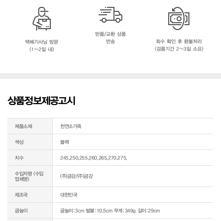
반품/교환 상품
반송
회수 확인 후 환불처리
택배기사님 방문
(검품기간 2~3일 소요)
(1~2일 내)
상품정보제공고시
제품소재
천연소가죽
색상
블랙
치수
245,250,255,260,265,270,275,
수입자명 (수입
(주)금강/(주)금강
업체명)
제조국
대한민국
굽높이
굽높이:3cm 발볼:10.5cm 무게:349g 길이:29cm