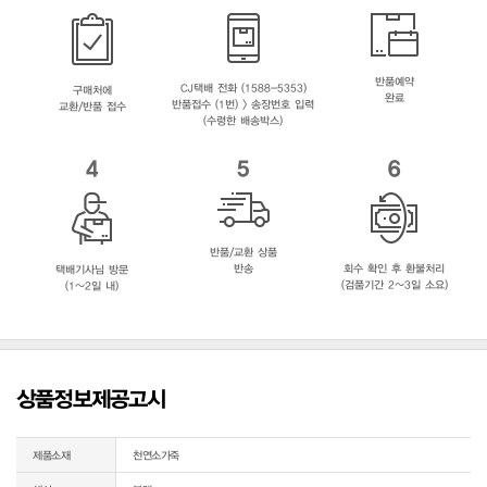
반품예약
CJ택배 전화 (1588-5353)
구매처에
완료
반품접수 (1번) > 송장번호 입력
교환/반품 접수
(수령한 배송박스)
4
5
6
반품/교환 상품
반송
회수 확인 후 환불처리
택배기사님 방문
(검품기간 2~3일 소요)
(1~2일 내)
상품정보제공고시
제품소재
천연소가죽