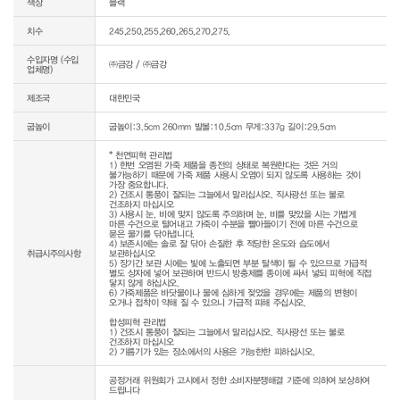
색상
블랙
치수
245,250,255,260,265,270,275,
수입자명 (수입
㈜금강 / ㈜금강
업체명)
제조국
대한민국
굽높이
굽높이:3.5cm 260mm 발볼:10.5cm 무게:337g 길이:29.5cm
* 천연피혁 관리법

1) 한번 오염된 가죽 제품을 종전의 상태로 복원한다는 것은 거의 
불가능하기 때문에 가죽 제품 사용시 오염이 되지 않도록 사용하는 것이 
가장 중요합니다.

2) 건조시 통풍이 잘되는 그늘에서 말리십시오. 직사광선 또는 불로 
건조하지 마십시오

3) 사용시 눈, 비에 맞지 않도록 주의하며 눈, 비를 맞았을 시는 가볍게 
마른 수건으로 털어내고 가죽이 수분을 빨아들이기 전에 마른 수건으로 
묻은 물기를 닦아냅니다.

4) 보존시에는 솔로 잘 닦아 손질한 후 적당한 온도와 습도에서 
취급시주의사항
보관하십시오

5) 장기간 보관 시에는 빛에 노출되면 부분 탈색이 될 수 있으므로 가급적 
별도 상자에 넣어 보관하며 반드시 방충제를 종이에 싸서 넣되 피혁에 직접 
닿지 않게 하십시오.

6) 가죽제품은 바닷물이나 물에 심하게 젖었을 경우에는 제품의 변형이 
오거나 접착이 약해 질 수 있으니 가급적 피해 주십시오.

합성피혁 관리법

1) 건조시 통풍이 잘되는 그늘에서 말리십시오. 직사광선 또는 불로 
건조하지 마십시오

공정거래 위원회가 고시에서 정한 소비자분쟁해결 기준에 의하여 보상하여 
드립니다
