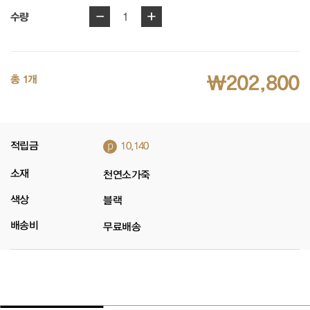
-
+
1
수량
₩202,800
총 1개
p
적립금
10,140
소재
천연소가죽
색상
블랙
배송비
무료배송