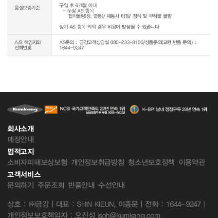
구입 후 6개월 이내

품질보증기준
  - 무상 AS 항목 

     접착불량(창, 굽등)/ 재봉사 터짐/ 장식 및 부착물 불량

상기 AS 항목 외의 경우 비용이 발생될 수 있습니다
A/S 책임자와
AS문의 : 금강고객상담실 080-233-8100/상품문의(교환,반품 문의) :
전화번호
1644-9247
회사소개
매장안내
법적고지
소비자피해보상보험
개인정보취급방침
청소년보호정책
이용약관
고객서비스
문의하기
주문조회
반품안내
수선안내
상호 : ㈜금강 | 대표 : SHIN KIEUN, 이종문 | 전화 : 1644-9247 |
개인정보보호책임자 : 오진성 jsoh@kumkang.com