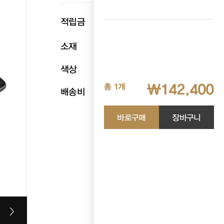
p
적립금
7,120
소재
천연소가죽
색상
블랙
₩142,400
총 1개
배송비
무료배송
바로구매
장바구니