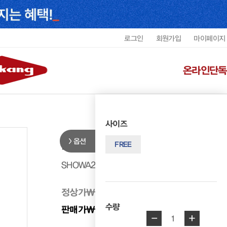
로그인
회원가입
마이페이지
온라인단독
사이즈
옵션
리갈 남성 중지갑 SHOWA2202M
FREE
SHOWA2202MREGF1
정상가
₩ 178,000
수량
판매가
₩ 142,400
20%
-
+
1