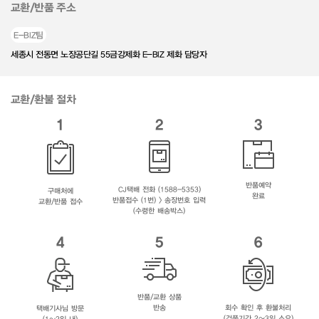
교환/반품 주소
E-BIZ팀
세종시 전동면 노장공단길 55금강제화 E-BIZ 제화 담당자
교환/환불 절차
1
2
3
반품예약
CJ택배 전화 (1588-5353)
구매처에
완료
반품접수 (1번) > 송장번호 입력
교환/반품 접수
(수령한 배송박스)
4
5
6
반품/교환 상품
반송
회수 확인 후 환불처리
택배기사님 방문
(검품기간 2~3일 소요)
(1~2일 내)