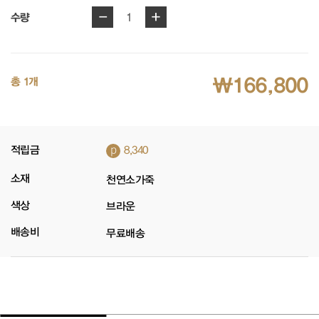
-
+
1
수량
₩166,800
총 1개
p
적립금
8,340
소재
천연소가죽
색상
브라운
배송비
무료배송