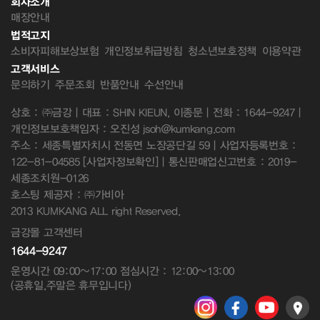
회사소개
매장안내
법적고지
소비자피해보상보험
개인정보취급방침
청소년보호정책
이용약관
고객서비스
문의하기
주문조회
반품안내
수선안내
상호 : ㈜금강 | 대표 : SHIN KIEUN, 이종문 | 전화 : 1644-9247 |
개인정보보호책임자 : 오진성 jsoh@kumkang.com
주소 : 세종특별자치시 전동면 노장공단길 59 | 사업자등록번호 :
122-81-04585
[사업자정보확인]
| 통신판매업신고번호 : 2019-
세종조치원-0126
호스팅 제공자 : ㈜가비아
2013 KUMKANG ALL right Reserved.
금강몰 고객센터
1644-9247
운영시간 09:00~17:00 점심시간 : 12:00~13:00
(공휴일,주말은 휴무입니다)