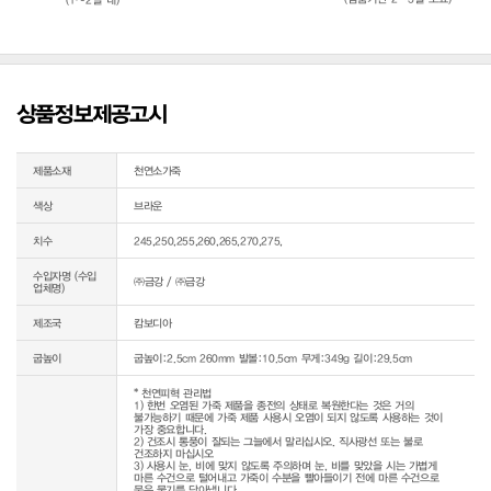
상품정보제공고시
제품소재
천연소가죽
색상
브라운
치수
245,250,255,260,265,270,275,
수입자명 (수입
㈜금강 / ㈜금강
업체명)
제조국
캄보디아
굽높이
굽높이:2.5cm 260mm 발볼:10.5cm 무게:349g 길이:29.5cm
* 천연피혁 관리법

1) 한번 오염된 가죽 제품을 종전의 상태로 복원한다는 것은 거의 
불가능하기 때문에 가죽 제품 사용시 오염이 되지 않도록 사용하는 것이 
가장 중요합니다.

2) 건조시 통풍이 잘되는 그늘에서 말리십시오. 직사광선 또는 불로 
건조하지 마십시오

3) 사용시 눈, 비에 맞지 않도록 주의하며 눈, 비를 맞았을 시는 가볍게 
마른 수건으로 털어내고 가죽이 수분을 빨아들이기 전에 마른 수건으로 
묻은 물기를 닦아냅니다.
