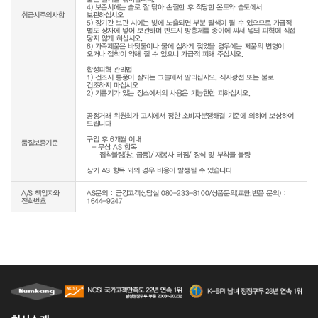
4) 보존시에는 솔로 잘 닦아 손질한 후 적당한 온도와 습도에서 
취급시주의사항
보관하십시오

5) 장기간 보관 시에는 빛에 노출되면 부분 탈색이 될 수 있으므로 가급적 
별도 상자에 넣어 보관하며 반드시 방충제를 종이에 싸서 넣되 피혁에 직접 
닿지 않게 하십시오.

6) 가죽제품은 바닷물이나 물에 심하게 젖었을 경우에는 제품의 변형이 
오거나 접착이 약해 질 수 있으니 가급적 피해 주십시오.

합성피혁 관리법

1) 건조시 통풍이 잘되는 그늘에서 말리십시오. 직사광선 또는 불로 
건조하지 마십시오

공정거래 위원회가 고시에서 정한 소비자분쟁해결 기준에 의하여 보상하여 
드립니다

구입 후 6개월 이내

품질보증기준
  - 무상 AS 항목 

     접착불량(창, 굽등)/ 재봉사 터짐/ 장식 및 부착물 불량

상기 AS 항목 외의 경우 비용이 발생될 수 있습니다
A/S 책임자와
AS문의 : 금강고객상담실 080-233-8100/상품문의(교환,반품 문의) :
전화번호
1644-9247