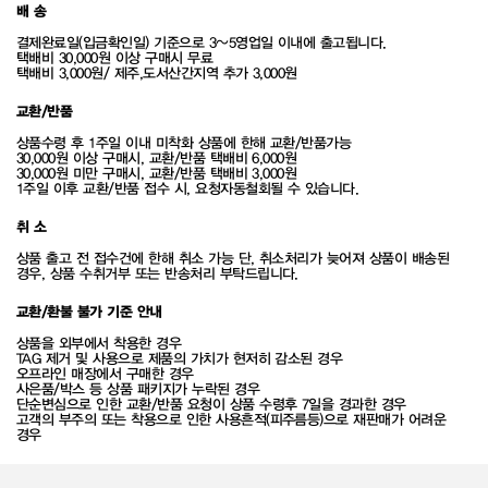
배 송
결제완료일(입금확인일) 기준으로 3~5영업일 이내에 출고됩니다.
택배비 30,000원 이상 구매시 무료
택배비 3,000원/ 제주,도서산간지역 추가 3,000원
교환/반품
상품수령 후 1주일 이내 미착화 상품에 한해 교환/반품가능
30,000원 이상 구매시, 교환/반품 택배비 6,000원
30,000원 미만 구매시, 교환/반품 택배비 3,000원
1주일 이후 교환/반품 접수 시, 요청자동철회될 수 있습니다.
취 소
상품 출고 전 접수건에 한해 취소 가능 단, 취소처리가 늦어져 상품이 배송된
경우, 상품 수취거부 또는 반송처리 부탁드립니다.
교환/환불 불가 기준 안내
상품을 외부에서 착용한 경우
TAG 제거 및 사용으로 제품의 가치가 현저히 감소된 경우
오프라인 매장에서 구매한 경우
사은품/박스 등 상품 패키지가 누락된 경우
단순변심으로 인한 교환/반품 요청이 상품 수령후 7일을 경과한 경우
고객의 부주의 또는 착용으로 인한 사용흔적(피주름등)으로 재판매가 어려운
경우