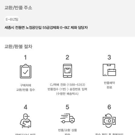
교환/반품 주소
E-BIZ팀
세종시 전동면 노장공단길 55금강제화 E-BIZ 제화 담당자
교환/환불 절차
1
2
3
반품예약
CJ택배 전화 (1588-5353)
구매처에
완료
반품접수 (1번) > 송장번호 입력
교환/반품 접수
(수령한 배송박스)
4
5
6
반품/교환 상품
반송
회수 확인 후 환불처리
택배기사님 방문