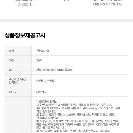
(검품기간 2~3일 소요)
(1~2일 내)
상품정보제공고시
소재
천연소가죽
색상
블랙
크기
가로 30cm 높이 19cm 폭3cm
수입자명 (수입
㈜금강 / ㈜금강
업체명)
제조국
대한민국
* 천연피혁 관리법

1) 한번 오염된 가죽 제품을 종전의 상태로 복원한다는 것은 거의 
불가능하기 때문에 가죽 제품 사용시 오염이 되지 않도록 사용하는 것이 
가장 중요합니다.

2) 건조시 통풍이 잘되는 그늘에서 말리십시오. 직사광선 또는 불로 
건조하지 마십시오

3) 사용시 눈, 비에 맞지 않도록 주의하며 눈, 비를 맞았을 시는 가볍게 
마른 수건으로 털어내고 가죽이 수분을 빨아들이기 전에 마른 수건으로 
묻은 물기를 닦아냅니다.

4) 보존시에는 솔로 잘 닦아 손질한 후 적당한 온도와 습도에서 