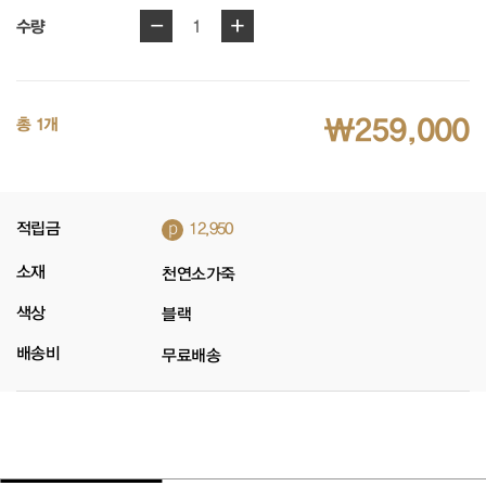
-
+
1
수량
₩259,000
총 1개
p
적립금
12,950
소재
천연소가죽
색상
블랙
배송비
무료배송