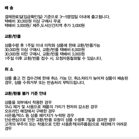
배 송
결제완료일(입금확인일) 기준으로 3~5영업일 이내에 출고됩니다.
택배비 30,000원 이상 구매시 무료
택배비 3,000원/ 제주,도서산간지역 추가 3,000원
교환/반품
상품수령 후 1주일 이내 미착화 상품에 한해 교환/반품가능
30,000원 이상 구매시, 교환/반품 택배비 6,000원
30,000원 미만 구매시, 교환/반품 택배비 3,000원
1주일 이후 교환/반품 접수 시, 요청자동철회될 수 있습니다.
취 소
상품 출고 전 접수건에 한해 취소 가능 단, 취소처리가 늦어져 상품이 배송된
경우, 상품 수취거부 또는 반송처리 부탁드립니다.
교환/환불 불가 기준 안내
상품을 외부에서 착용한 경우
TAG 제거 및 사용으로 제품의 가치가 현저히 감소된 경우
오프라인 매장에서 구매한 경우
사은품/박스 등 상품 패키지가 누락된 경우
단순변심으로 인한 교환/반품 요청이 상품 수령후 7일을 경과한 경우
고객의 부주의 또는 착용으로 인한 사용흔적(피주름등)으로 재판매가 어려운
경우