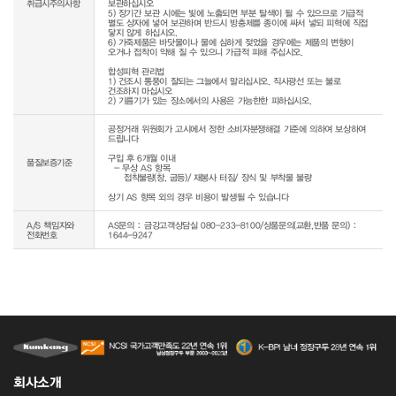
취급시주의사항
보관하십시오

5) 장기간 보관 시에는 빛에 노출되면 부분 탈색이 될 수 있으므로 가급적 
별도 상자에 넣어 보관하며 반드시 방충제를 종이에 싸서 넣되 피혁에 직접 
닿지 않게 하십시오.

6) 가죽제품은 바닷물이나 물에 심하게 젖었을 경우에는 제품의 변형이 
오거나 접착이 약해 질 수 있으니 가급적 피해 주십시오.

합성피혁 관리법

1) 건조시 통풍이 잘되는 그늘에서 말리십시오. 직사광선 또는 불로 
건조하지 마십시오

공정거래 위원회가 고시에서 정한 소비자분쟁해결 기준에 의하여 보상하여 
드립니다

구입 후 6개월 이내

품질보증기준
  - 무상 AS 항목 

     접착불량(창, 굽등)/ 재봉사 터짐/ 장식 및 부착물 불량

상기 AS 항목 외의 경우 비용이 발생될 수 있습니다
A/S 책임자와
AS문의 : 금강고객상담실 080-233-8100/상품문의(교환,반품 문의) :
전화번호
1644-9247
회사소개