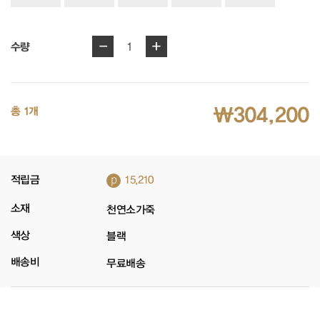
-
+
1
수량
₩304,200
총 1개
p
적립금
15,210
소재
천연소가죽
색상
블랙
배송비
무료배송