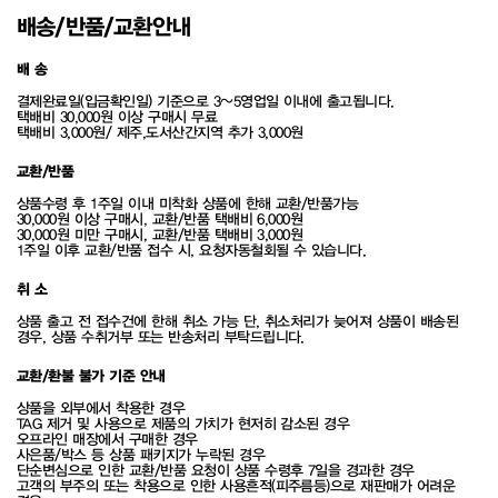
배송/반품/교환안내
배 송
결제완료일(입금확인일) 기준으로 3~5영업일 이내에 출고됩니다.
택배비 30,000원 이상 구매시 무료
택배비 3,000원/ 제주,도서산간지역 추가 3,000원
교환/반품
상품수령 후 1주일 이내 미착화 상품에 한해 교환/반품가능
30,000원 이상 구매시, 교환/반품 택배비 6,000원
30,000원 미만 구매시, 교환/반품 택배비 3,000원
1주일 이후 교환/반품 접수 시, 요청자동철회될 수 있습니다.
취 소
상품 출고 전 접수건에 한해 취소 가능 단, 취소처리가 늦어져 상품이 배송된
경우, 상품 수취거부 또는 반송처리 부탁드립니다.
교환/환불 불가 기준 안내
상품을 외부에서 착용한 경우
TAG 제거 및 사용으로 제품의 가치가 현저히 감소된 경우
오프라인 매장에서 구매한 경우
사은품/박스 등 상품 패키지가 누락된 경우
단순변심으로 인한 교환/반품 요청이 상품 수령후 7일을 경과한 경우
고객의 부주의 또는 착용으로 인한 사용흔적(피주름등)으로 재판매가 어려운