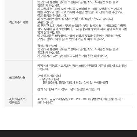
2) 건조시 통풍이 잘되는 그늘에서 말리십시오. 직사광선 또는 불로 
건조하지 마십시오

3) 사용시 눈, 비에 맞지 않도록 주의하며 눈, 비를 맞았을 시는 가볍게 
마른 수건으로 털어내고 가죽이 수분을 빨아들이기 전에 마른 수건으로 
묻은 물기를 닦아냅니다.

4) 보존시에는 솔로 잘 닦아 손질한 후 적당한 온도와 습도에서 
취급시주의사항
보관하십시오

5) 장기간 보관 시에는 빛에 노출되면 부분 탈색이 될 수 있으므로 가급적 
별도 상자에 넣어 보관하며 반드시 방충제를 종이에 싸서 넣되 피혁에 직접 
닿지 않게 하십시오.

6) 가죽제품은 바닷물이나 물에 심하게 젖었을 경우에는 제품의 변형이 
오거나 접착이 약해 질 수 있으니 가급적 피해 주십시오.

합성피혁 관리법

1) 건조시 통풍이 잘되는 그늘에서 말리십시오. 직사광선 또는 불로 
건조하지 마십시오

공정거래 위원회가 고시에서 정한 소비자분쟁해결 기준에 의하여 보상하여 
드립니다

구입 후 6개월 이내

품질보증기준
  - 무상 AS 항목 

     접착불량(창, 굽등)/ 재봉사 터짐/ 장식 및 부착물 불량

상기 AS 항목 외의 경우 비용이 발생될 수 있습니다
A/S 책임자와
AS문의 : 금강고객상담실 080-233-8100/상품문의(교환,반품 문의) :
전화번호
1644-9247