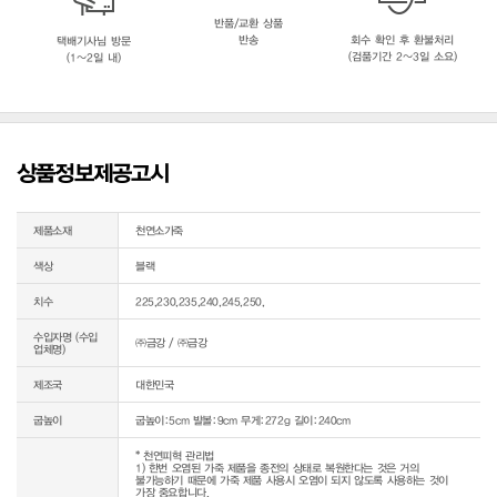
반품/교환 상품
반송
회수 확인 후 환불처리
택배기사님 방문
(검품기간 2~3일 소요)
(1~2일 내)
상품정보제공고시
제품소재
천연소가죽
색상
블랙
치수
225,230,235,240,245,250,
수입자명 (수입
㈜금강 / ㈜금강
업체명)
제조국
대한민국
굽높이
굽높이:5cm 발볼:9cm 무게:272g 길이:240cm
* 천연피혁 관리법

1) 한번 오염된 가죽 제품을 종전의 상태로 복원한다는 것은 거의 
불가능하기 때문에 가죽 제품 사용시 오염이 되지 않도록 사용하는 것이 
가장 중요합니다.
