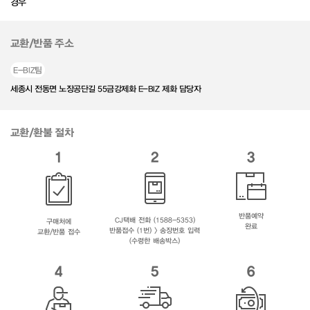
경우
교환/반품 주소
E-BIZ팀
세종시 전동면 노장공단길 55금강제화 E-BIZ 제화 담당자
교환/환불 절차
1
2
3
반품예약
CJ택배 전화 (1588-5353)
구매처에
완료
반품접수 (1번) > 송장번호 입력
교환/반품 접수
(수령한 배송박스)
4
5
6