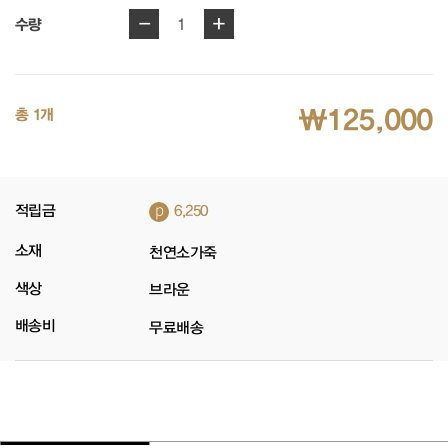
-
+
1
수량
₩125,000
총 1개
p
적립금
6,250
소재
천연소가죽
색상
브라운
배송비
무료배송