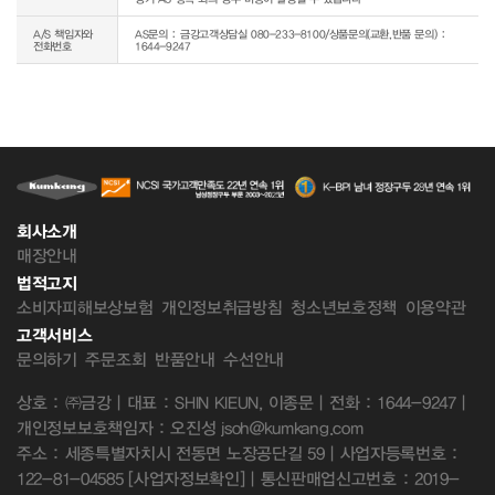
A/S 책임자와
AS문의 : 금강고객상담실 080-233-8100/상품문의(교환,반품 문의) :
전화번호
1644-9247
회사소개
매장안내
법적고지
소비자피해보상보험
개인정보취급방침
청소년보호정책
이용약관
고객서비스
문의하기
주문조회
반품안내
수선안내
상호 : ㈜금강 | 대표 : SHIN KIEUN, 이종문 | 전화 : 1644-9247 |
개인정보보호책임자 : 오진성 jsoh@kumkang.com
주소 : 세종특별자치시 전동면 노장공단길 59 | 사업자등록번호 :
122-81-04585
[사업자정보확인]
| 통신판매업신고번호 : 2019-