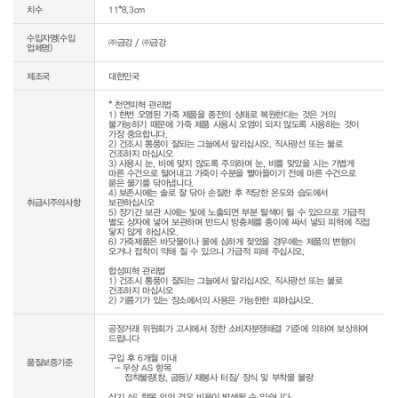
치수
11*8.3cm
수입자명(수입
㈜금강 / ㈜금강
업체명)
제조국
대한민국
* 천연피혁 관리법

1) 한번 오염된 가죽 제품을 종전의 상태로 복원한다는 것은 거의 
불가능하기 때문에 가죽 제품 사용시 오염이 되지 않도록 사용하는 것이 
가장 중요합니다.

2) 건조시 통풍이 잘되는 그늘에서 말리십시오. 직사광선 또는 불로 
건조하지 마십시오

3) 사용시 눈, 비에 맞지 않도록 주의하며 눈, 비를 맞았을 시는 가볍게 
마른 수건으로 털어내고 가죽이 수분을 빨아들이기 전에 마른 수건으로 
묻은 물기를 닦아냅니다.

4) 보존시에는 솔로 잘 닦아 손질한 후 적당한 온도와 습도에서 
취급시주의사항
보관하십시오

5) 장기간 보관 시에는 빛에 노출되면 부분 탈색이 될 수 있으므로 가급적 
별도 상자에 넣어 보관하며 반드시 방충제를 종이에 싸서 넣되 피혁에 직접 
닿지 않게 하십시오.

6) 가죽제품은 바닷물이나 물에 심하게 젖었을 경우에는 제품의 변형이 
오거나 접착이 약해 질 수 있으니 가급적 피해 주십시오.

합성피혁 관리법

1) 건조시 통풍이 잘되는 그늘에서 말리십시오. 직사광선 또는 불로 
건조하지 마십시오

공정거래 위원회가 고시에서 정한 소비자분쟁해결 기준에 의하여 보상하여 
드립니다

구입 후 6개월 이내

품질보증기준
  - 무상 AS 항목 

     접착불량(창, 굽등)/ 재봉사 터짐/ 장식 및 부착물 불량

상기 AS 항목 외의 경우 비용이 발생될 수 있습니다