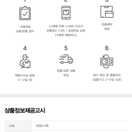
반품예약
CJ택배 전화 (1588-5353)
구매처에
완료
반품접수 (1번) > 송장번호 입력
교환/반품 접수
(수령한 배송박스)
4
5
6
반품/교환 상품
반송
회수 확인 후 환불처리
택배기사님 방문
(검품기간 2~3일 소요)
(1~2일 내)
상품정보제공고시
소재
천연소가죽