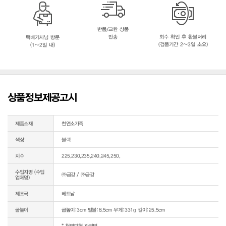
반품/교환 상품
반송
회수 확인 후 환불처리
택배기사님 방문
(검품기간 2~3일 소요)
(1~2일 내)
상품정보제공고시
제품소재
천연소가죽
색상
블랙
치수
225,230,235,240,245,250,
수입자명 (수입
㈜금강 / ㈜금강
업체명)
제조국
베트남
굽높이
굽높이:3cm 발볼:8.5cm 무게:331g 길이:25.5cm
* 천연피혁 관리법
