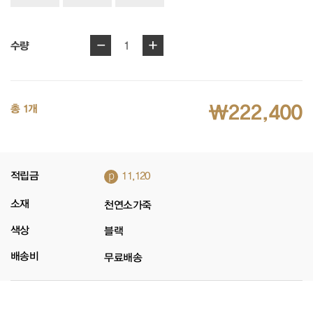
-
+
1
수량
₩222,400
총 1개
p
적립금
11,120
소재
천연소가죽
색상
블랙
배송비
무료배송