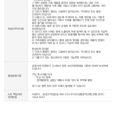
1) 한번 오염된 가죽 제품을 종전의 상태로 복원한다는 것은 거의 
불가능하기 때문에 가죽 제품 사용시 오염이 되지 않도록 사용하는 것이 
가장 중요합니다.

2) 건조시 통풍이 잘되는 그늘에서 말리십시오. 직사광선 또는 불로 
건조하지 마십시오

3) 사용시 눈, 비에 맞지 않도록 주의하며 눈, 비를 맞았을 시는 가볍게 
마른 수건으로 털어내고 가죽이 수분을 빨아들이기 전에 마른 수건으로 
묻은 물기를 닦아냅니다.

4) 보존시에는 솔로 잘 닦아 손질한 후 적당한 온도와 습도에서 
취급시주의사항
보관하십시오

5) 장기간 보관 시에는 빛에 노출되면 부분 탈색이 될 수 있으므로 가급적 
별도 상자에 넣어 보관하며 반드시 방충제를 종이에 싸서 넣되 피혁에 직접 
닿지 않게 하십시오.

6) 가죽제품은 바닷물이나 물에 심하게 젖었을 경우에는 제품의 변형이 
오거나 접착이 약해 질 수 있으니 가급적 피해 주십시오.

합성피혁 관리법

1) 건조시 통풍이 잘되는 그늘에서 말리십시오. 직사광선 또는 불로 
건조하지 마십시오

공정거래 위원회가 고시에서 정한 소비자분쟁해결 기준에 의하여 보상하여 
드립니다

구입 후 6개월 이내

품질보증기준
  - 무상 AS 항목 

     접착불량(창, 굽등)/ 재봉사 터짐/ 장식 및 부착물 불량

상기 AS 항목 외의 경우 비용이 발생될 수 있습니다
A/S 책임자와
AS문의 : 금강고객상담실 080-233-8100/상품문의(교환,반품 문의) :
전화번호
1644-9247