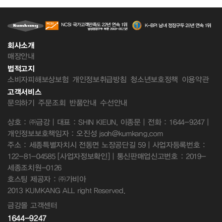
회사소개
매장안내
법적고지
소비자피해보상보험
개인정보취급방침
청소년보호정책
이용약관
고객서비스
문의하기
주문조회
반품안내
수선안내
상호 : ㈜금강 | 대표 : SHIN KIEUN, 이종문 | 전화 : 1644-9247 |
개인정보보호책임자 : 오진성 jsoh@kumkang.com
주소 : 세종특별자치시 전동면 노장공단길 59 | 사업자등록번호 :
122-81-04585
[사업자정보확인]
| 통신판매업신고번호 : 2019-
세종조치원-0126
호스팅 제공자 : ㈜가비아
2013 KUMKANG ALL right Reserved.
금강몰 고객센터
1644-9247