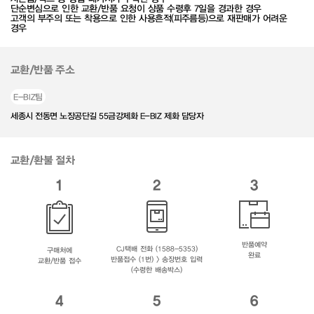
단순변심으로 인한 교환/반품 요청이 상품 수령후 7일을 경과한 경우
고객의 부주의 또는 착용으로 인한 사용흔적(피주름등)으로 재판매가 어려운
경우
교환/반품 주소
E-BIZ팀
세종시 전동면 노장공단길 55금강제화 E-BIZ 제화 담당자
교환/환불 절차
1
2
3
반품예약
CJ택배 전화 (1588-5353)
구매처에
완료
반품접수 (1번) > 송장번호 입력
교환/반품 접수
(수령한 배송박스)
4
5
6