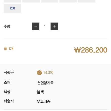
250
-
+
1
수량
₩286,200
총 1개
p
적립금
14,310
소재
천연양가죽
색상
블랙
배송비
무료배송