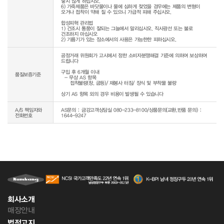
닿지 않게 하십시오.

6) 가죽제품은 바닷물이나 물에 심하게 젖었을 경우에는 제품의 변형이 
오거나 접착이 약해 질 수 있으니 가급적 피해 주십시오.

합성피혁 관리법

1) 건조시 통풍이 잘되는 그늘에서 말리십시오. 직사광선 또는 불로 
건조하지 마십시오

공정거래 위원회가 고시에서 정한 소비자분쟁해결 기준에 의하여 보상하여 
드립니다

구입 후 6개월 이내

품질보증기준
  - 무상 AS 항목 

     접착불량(창, 굽등)/ 재봉사 터짐/ 장식 및 부착물 불량

상기 AS 항목 외의 경우 비용이 발생될 수 있습니다
A/S 책임자와
AS문의 : 금강고객상담실 080-233-8100/상품문의(교환,반품 문의) :
전화번호
1644-9247
회사소개
매장안내
법적고지