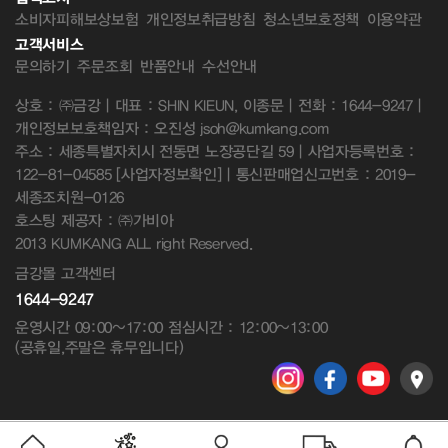
소비자피해보상보험
개인정보취급방침
청소년보호정책
이용약관
고객서비스
문의하기
주문조회
반품안내
수선안내
상호 : ㈜금강 | 대표 : SHIN KIEUN, 이종문 | 전화 : 1644-9247 |
개인정보보호책임자 : 오진성 jsoh@kumkang.com
주소 : 세종특별자치시 전동면 노장공단길 59 | 사업자등록번호 :
122-81-04585
[사업자정보확인]
| 통신판매업신고번호 : 2019-
세종조치원-0126
호스팅 제공자 : ㈜가비아
2013 KUMKANG ALL right Reserved.
금강몰 고객센터
1644-9247
운영시간 09:00~17:00 점심시간 : 12:00~13:00
(공휴일,주말은 휴무입니다)