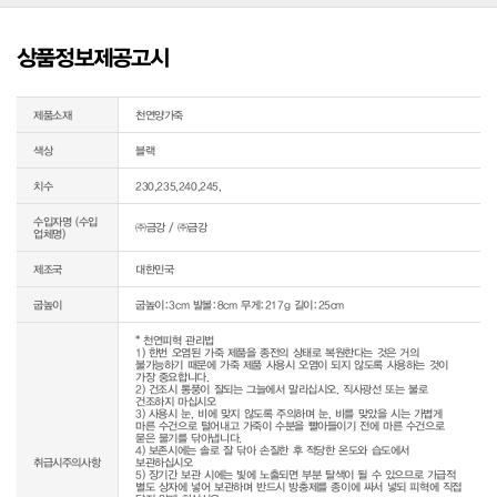
상품정보제공고시
제품소재
천연양가죽
색상
블랙
치수
230,235,240,245,
수입자명 (수입
㈜금강 / ㈜금강
업체명)
제조국
대한민국
굽높이
굽높이:3cm 발볼:8cm 무게:217g 길이:25cm
* 천연피혁 관리법

1) 한번 오염된 가죽 제품을 종전의 상태로 복원한다는 것은 거의 
불가능하기 때문에 가죽 제품 사용시 오염이 되지 않도록 사용하는 것이 
가장 중요합니다.

2) 건조시 통풍이 잘되는 그늘에서 말리십시오. 직사광선 또는 불로 
건조하지 마십시오

3) 사용시 눈, 비에 맞지 않도록 주의하며 눈, 비를 맞았을 시는 가볍게 
마른 수건으로 털어내고 가죽이 수분을 빨아들이기 전에 마른 수건으로 
묻은 물기를 닦아냅니다.

4) 보존시에는 솔로 잘 닦아 손질한 후 적당한 온도와 습도에서 
취급시주의사항
보관하십시오

5) 장기간 보관 시에는 빛에 노출되면 부분 탈색이 될 수 있으므로 가급적 
별도 상자에 넣어 보관하며 반드시 방충제를 종이에 싸서 넣되 피혁에 직접 