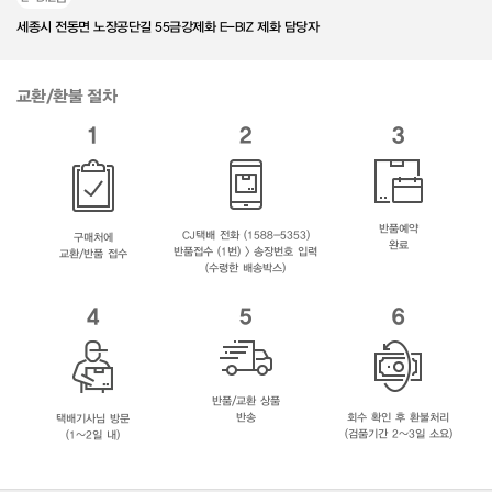
세종시 전동면 노장공단길 55금강제화 E-BIZ 제화 담당자
교환/환불 절차
1
2
3
반품예약
CJ택배 전화 (1588-5353)
구매처에
완료
반품접수 (1번) > 송장번호 입력
교환/반품 접수
(수령한 배송박스)
4
5
6
반품/교환 상품
반송
회수 확인 후 환불처리
택배기사님 방문
(검품기간 2~3일 소요)
(1~2일 내)