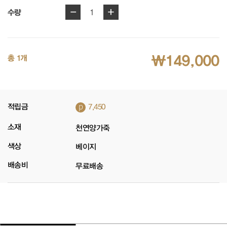
-
+
1
수량
₩149,000
총 1개
p
적립금
7,450
소재
천연양가죽
색상
베이지
배송비
무료배송