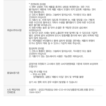
* 천연피혁 관리법

1) 한번 오염된 가죽 제품을 종전의 상태로 복원한다는 것은 거의 
불가능하기 때문에 가죽 제품 사용시 오염이 되지 않도록 사용하는 것이 
가장 중요합니다.

2) 건조시 통풍이 잘되는 그늘에서 말리십시오. 직사광선 또는 불로 
건조하지 마십시오

3) 사용시 눈, 비에 맞지 않도록 주의하며 눈, 비를 맞았을 시는 가볍게 
마른 수건으로 털어내고 가죽이 수분을 빨아들이기 전에 마른 수건으로 
묻은 물기를 닦아냅니다.

4) 보존시에는 솔로 잘 닦아 손질한 후 적당한 온도와 습도에서 
취급시주의사항
보관하십시오

5) 장기간 보관 시에는 빛에 노출되면 부분 탈색이 될 수 있으므로 가급적 
별도 상자에 넣어 보관하며 반드시 방충제를 종이에 싸서 넣되 피혁에 직접 
닿지 않게 하십시오.

6) 가죽제품은 바닷물이나 물에 심하게 젖었을 경우에는 제품의 변형이 
오거나 접착이 약해 질 수 있으니 가급적 피해 주십시오.

합성피혁 관리법

1) 건조시 통풍이 잘되는 그늘에서 말리십시오. 직사광선 또는 불로 
건조하지 마십시오

공정거래 위원회가 고시에서 정한 소비자분쟁해결 기준에 의하여 보상하여 
드립니다

구입 후 6개월 이내

품질보증기준
  - 무상 AS 항목 

     접착불량(창, 굽등)/ 재봉사 터짐/ 장식 및 부착물 불량

상기 AS 항목 외의 경우 비용이 발생될 수 있습니다
A/S 책임자와
AS문의 : 금강고객상담실 080-233-8100/상품문의(교환,반품 문의) :
전화번호
1644-9247