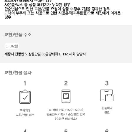
오프라인 매장에서 구매한 경우
사은품/박스 등 상품 패키지가 누락된 경우
단순변심으로 인한 교환/반품 요청이 상품 수령후 7일을 경과한 경우
고객의 부주의 또는 착용으로 인한 사용흔적(피주름등)으로 재판매가 어려운
경우
교환/반품 주소
E-BIZ팀
세종시 전동면 노장공단길 55금강제화 E-BIZ 제화 담당자
교환/환불 절차
1
2
3
반품예약
CJ택배 전화 (1588-5353)
구매처에
완료
반품접수 (1번) > 송장번호 입력
교환/반품 접수
(수령한 배송박스)
4
5
6