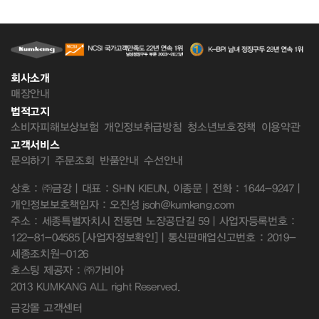
회사소개
매장안내
법적고지
소비자피해보상보험
개인정보취급방침
청소년보호정책
이용약관
고객서비스
문의하기
주문조회
반품안내
수선안내
상호 : ㈜금강 | 대표 : SHIN KIEUN, 이종문 | 전화 : 1644-9247 |
개인정보보호책임자 : 오진성 jsoh@kumkang.com
주소 : 세종특별자치시 전동면 노장공단길 59 | 사업자등록번호 :
122-81-04585
[사업자정보확인]
| 통신판매업신고번호 : 2019-
세종조치원-0126
호스팅 제공자 : ㈜가비아
2013 KUMKANG ALL right Reserved.
금강몰 고객센터