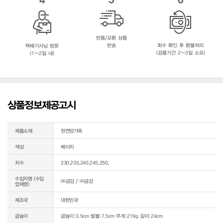
반품/교환 상품
반송
회수 확인 후 환불처리
택배기사님 방문
(검품기간 2~3일 소요)
(1~2일 내)
상품정보제공고시
제품소재
천연양가죽
색상
베이지
치수
230,235,240,245,250,
수입자명 (수입
㈜금강 / ㈜금강
업체명)
제조국
대한민국
굽높이
굽높이:3.5cm 발볼:7.5cm 무게:219g 길이:24cm