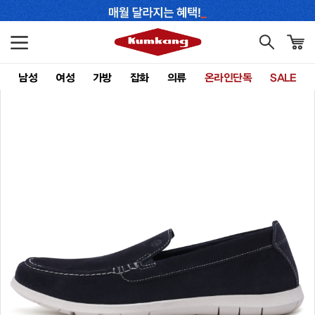
남성
여성
가방
잡화
의류
온라인단독
SALE