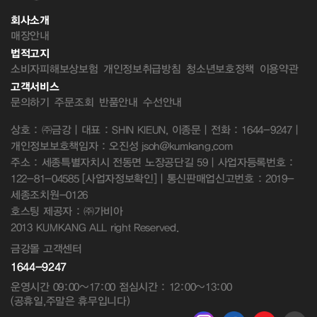
회사소개
매장안내
법적고지
소비자피해보상보험
개인정보취급방침
청소년보호정책
이용약관
고객서비스
문의하기
주문조회
반품안내
수선안내
상호 : ㈜금강 | 대표 : SHIN KIEUN, 이종문 | 전화 : 1644-9247 |
개인정보보호책임자 : 오진성 jsoh@kumkang.com
주소 : 세종특별자치시 전동면 노장공단길 59 | 사업자등록번호 :
122-81-04585
[사업자정보확인]
| 통신판매업신고번호 : 2019-
세종조치원-0126
호스팅 제공자 : ㈜가비아
2013 KUMKANG ALL right Reserved.
금강몰 고객센터
1644-9247
운영시간 09:00~17:00 점심시간 : 12:00~13:00
(공휴일,주말은 휴무입니다)