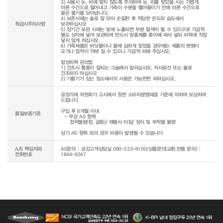
3) 사용시 눈, 비에 맞지 않도록 주의하며 눈, 비를 맞았을 시는 가볍게 
마른 수건으로 털어내고 가죽이 수분을 빨아들이기 전에 마른 수건으로 
묻은 물기를 닦아냅니다.

4) 보존시에는 솔로 잘 닦아 손질한 후 적당한 온도와 습도에서 
취급시주의사항
보관하십시오

5) 장기간 보관 시에는 빛에 노출되면 부분 탈색이 될 수 있으므로 가급적 
별도 상자에 넣어 보관하며 반드시 방충제를 종이에 싸서 넣되 피혁에 직접 
닿지 않게 하십시오.

6) 가죽제품은 바닷물이나 물에 심하게 젖었을 경우에는 제품의 변형이 
오거나 접착이 약해 질 수 있으니 가급적 피해 주십시오.

합성피혁 관리법

1) 건조시 통풍이 잘되는 그늘에서 말리십시오. 직사광선 또는 불로 
건조하지 마십시오

공정거래 위원회가 고시에서 정한 소비자분쟁해결 기준에 의하여 보상하여 
드립니다

구입 후 6개월 이내

품질보증기준
  - 무상 AS 항목 

     접착불량(창, 굽등)/ 재봉사 터짐/ 장식 및 부착물 불량

상기 AS 항목 외의 경우 비용이 발생될 수 있습니다
A/S 책임자와
AS문의 : 금강고객상담실 080-233-8100/상품문의(교환,반품 문의) :
전화번호
1644-9247