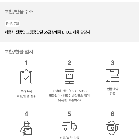
교환/반품 주소
E-BIZ팀
세종시 전동면 노장공단길 55금강제화 E-BIZ 제화 담당자
교환/환불 절차
1
2
3
반품예약
CJ택배 전화 (1588-5353)
구매처에
완료
반품접수 (1번) > 송장번호 입력
교환/반품 접수
(수령한 배송박스)
4
5
6
반품/교환 상품