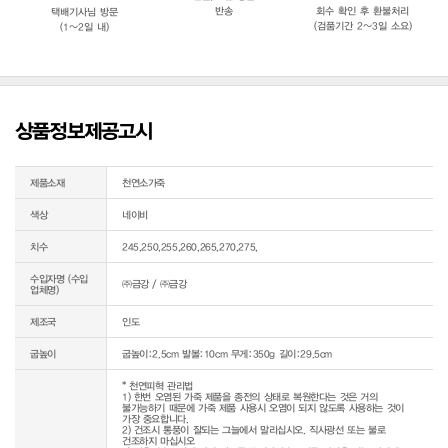
반송
회수 확인 후 환불처리
택배기사님 방문
(검품기간 2~3일 소요)
(1~2일 내)
상품정보제공고시
제품소재
천연소가죽
색상
네이비
치수
245,250,255,260,265,270,275,
수입자명 (수입
㈜금강 / ㈜금강
업체명)
제조국
인도
굽높이
굽높이:2.5cm 발볼:10cm 무게:350g 길이:29.5cm
* 천연피혁 관리법

1) 한번 오염된 가죽 제품을 종전의 상태로 복원한다는 것은 거의 
불가능하기 때문에 가죽 제품 사용시 오염이 되지 않도록 사용하는 것이 
가장 중요합니다.

2) 건조시 통풍이 잘되는 그늘에서 말리십시오. 직사광선 또는 불로 
건조하지 마십시오
