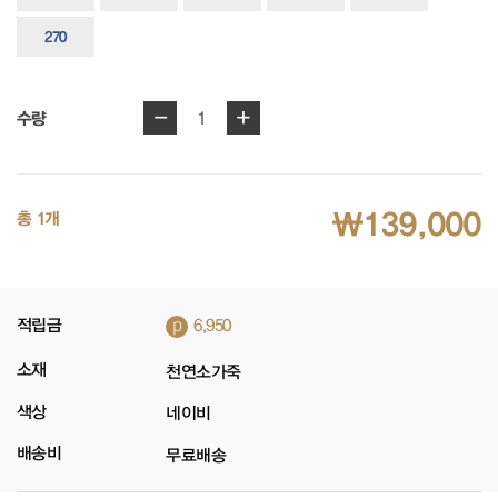
270
-
+
1
수량
₩139,000
총 1개
p
적립금
6,950
소재
천연소가죽
색상
네이비
배송비
무료배송