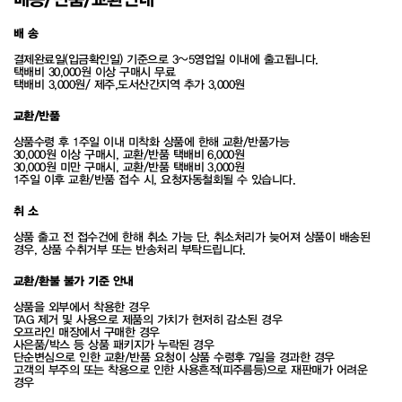
배 송
결제완료일(입금확인일) 기준으로 3~5영업일 이내에 출고됩니다.
택배비 30,000원 이상 구매시 무료
택배비 3,000원/ 제주,도서산간지역 추가 3,000원
교환/반품
상품수령 후 1주일 이내 미착화 상품에 한해 교환/반품가능
30,000원 이상 구매시, 교환/반품 택배비 6,000원
30,000원 미만 구매시, 교환/반품 택배비 3,000원
1주일 이후 교환/반품 접수 시, 요청자동철회될 수 있습니다.
취 소
상품 출고 전 접수건에 한해 취소 가능 단, 취소처리가 늦어져 상품이 배송된
경우, 상품 수취거부 또는 반송처리 부탁드립니다.
교환/환불 불가 기준 안내
상품을 외부에서 착용한 경우
TAG 제거 및 사용으로 제품의 가치가 현저히 감소된 경우
오프라인 매장에서 구매한 경우
사은품/박스 등 상품 패키지가 누락된 경우
단순변심으로 인한 교환/반품 요청이 상품 수령후 7일을 경과한 경우
고객의 부주의 또는 착용으로 인한 사용흔적(피주름등)으로 재판매가 어려운
경우