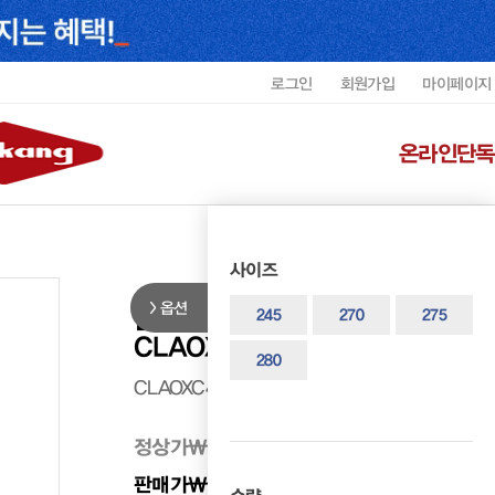
로그인
회원가입
마이페이지
온라인단독
사이즈
옵션
클락스 남성 캐주얼 쿠션 스니커즈
245
270
275
CLAOXC4794MF9
280
CLAOXC4794MF9
정상가
₩ 298,000
판매가
₩ 238,400
20%