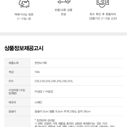
반품/교환 상품
반송
회수 확인 후 환불처리
택배기사님 방문
(검품기간 2~3일 소요)
(1~2일 내)
상품정보제공고시
제품소재
천연소가죽
색상
TAN
치수
225,230,235,240,245,250,255,
수입자명 (수입
㈜금강 / ㈜금강
업체명)
제조국
스페인
굽높이
굽높이:5cm 발볼:9.5cm 무게:280g 길이:26cm
* 천연피혁 관리법

1) 한번 오염된 가죽 제품을 종전의 상태로 복원한다는 것은 거의 
불가능하기 때문에 가죽 제품 사용시 오염이 되지 않도록 사용하는 것이 