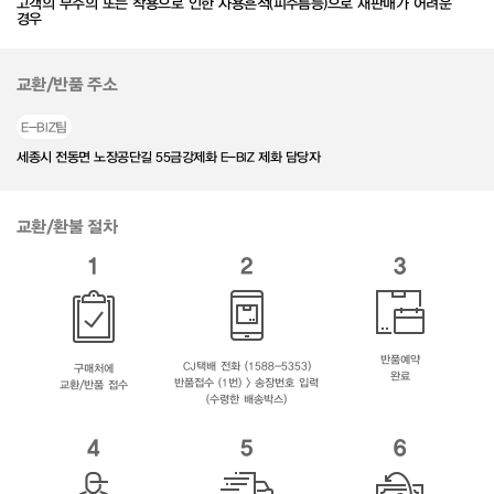
고객의 부주의 또는 착용으로 인한 사용흔적(피주름등)으로 재판매가 어려운
경우
교환/반품 주소
E-BIZ팀
세종시 전동면 노장공단길 55금강제화 E-BIZ 제화 담당자
교환/환불 절차
1
2
3
반품예약
CJ택배 전화 (1588-5353)
구매처에
완료
반품접수 (1번) > 송장번호 입력
교환/반품 접수
(수령한 배송박스)
4
5
6