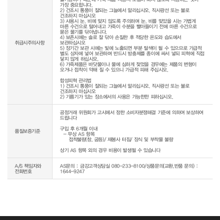
가장 중요합니다.

2) 건조시 통풍이 잘되는 그늘에서 말리십시오. 직사광선 또는 불로 
건조하지 마십시오

3) 사용시 눈, 비에 맞지 않도록 주의하며 눈, 비를 맞았을 시는 가볍게 
마른 수건으로 털어내고 가죽이 수분을 빨아들이기 전에 마른 수건으로 
묻은 물기를 닦아냅니다.

4) 보존시에는 솔로 잘 닦아 손질한 후 적당한 온도와 습도에서 
취급시주의사항
보관하십시오

5) 장기간 보관 시에는 빛에 노출되면 부분 탈색이 될 수 있으므로 가급적 
별도 상자에 넣어 보관하며 반드시 방충제를 종이에 싸서 넣되 피혁에 직접 
닿지 않게 하십시오.

6) 가죽제품은 바닷물이나 물에 심하게 젖었을 경우에는 제품의 변형이 
오거나 접착이 약해 질 수 있으니 가급적 피해 주십시오.

합성피혁 관리법

1) 건조시 통풍이 잘되는 그늘에서 말리십시오. 직사광선 또는 불로 
건조하지 마십시오

공정거래 위원회가 고시에서 정한 소비자분쟁해결 기준에 의하여 보상하여 
드립니다

구입 후 6개월 이내

품질보증기준
  - 무상 AS 항목 

     접착불량(창, 굽등)/ 재봉사 터짐/ 장식 및 부착물 불량

상기 AS 항목 외의 경우 비용이 발생될 수 있습니다
A/S 책임자와
AS문의 : 금강고객상담실 080-233-8100/상품문의(교환,반품 문의) :
전화번호
1644-9247