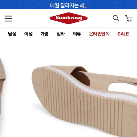
남성
여성
가방
잡화
의류
온라인단독
SALE