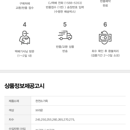
반품예약
CJ택배 전화 (1588-5353)
구매처에
완료
반품접수 (1번) > 송장번호 입력
교환/반품 접수
(수령한 배송박스)
4
5
6
반품/교환 상품
반송
회수 확인 후 환불처리
택배기사님 방문
(검품기간 2~3일 소요)
(1~2일 내)
상품정보제공고시
제품소재
천연소가죽
색상
브라운
치수
245,250,255,260,265,270,275,
수입자명 (수입