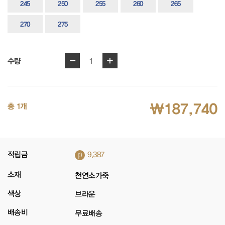
245
250
255
260
265
270
275
-
+
1
수량
₩187,740
총 1개
p
적립금
9,387
소재
천연소가죽
색상
브라운
배송비
무료배송