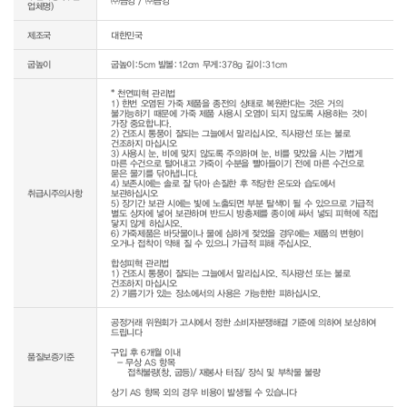
㈜금강 / ㈜금강
업체명)
제조국
대한민국
굽높이
굽높이:5cm 발볼:12cm 무게:378g 길이:31cm
* 천연피혁 관리법

1) 한번 오염된 가죽 제품을 종전의 상태로 복원한다는 것은 거의 
불가능하기 때문에 가죽 제품 사용시 오염이 되지 않도록 사용하는 것이 
가장 중요합니다.

2) 건조시 통풍이 잘되는 그늘에서 말리십시오. 직사광선 또는 불로 
건조하지 마십시오

3) 사용시 눈, 비에 맞지 않도록 주의하며 눈, 비를 맞았을 시는 가볍게 
마른 수건으로 털어내고 가죽이 수분을 빨아들이기 전에 마른 수건으로 
묻은 물기를 닦아냅니다.

4) 보존시에는 솔로 잘 닦아 손질한 후 적당한 온도와 습도에서 
취급시주의사항
보관하십시오

5) 장기간 보관 시에는 빛에 노출되면 부분 탈색이 될 수 있으므로 가급적 
별도 상자에 넣어 보관하며 반드시 방충제를 종이에 싸서 넣되 피혁에 직접 
닿지 않게 하십시오.

6) 가죽제품은 바닷물이나 물에 심하게 젖었을 경우에는 제품의 변형이 
오거나 접착이 약해 질 수 있으니 가급적 피해 주십시오.

합성피혁 관리법

1) 건조시 통풍이 잘되는 그늘에서 말리십시오. 직사광선 또는 불로 
건조하지 마십시오

공정거래 위원회가 고시에서 정한 소비자분쟁해결 기준에 의하여 보상하여 
드립니다

구입 후 6개월 이내

품질보증기준
  - 무상 AS 항목 

     접착불량(창, 굽등)/ 재봉사 터짐/ 장식 및 부착물 불량

상기 AS 항목 외의 경우 비용이 발생될 수 있습니다