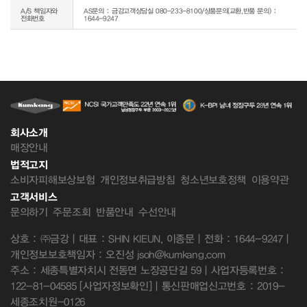
A/S 책임자와
AS문의 : 금강고객상담실 080-233-8100/상품문의(교환,반품 문의) :
전화번호
1644-9247
회사소개
매장안내
법적고지
소비자피해보상보험
개인정보취급방침
청소년보호정책
이용약관
고객서비스
문의하기
주문조회
반품안내
수선안내
상호 : ㈜금강 | 대표 : SHIN KIEUN, 이종문 | 전화 : 1644-9247 |
개인정보보호책임자 : 오진성 jsoh@kumkang.com
주소 : 세종특별자치시 전동면 노장공단길 59 | 사업자등록번호 :
122-81-04585
[사업자정보확인]
| 통신판매업신고번호 : 2019-
세종조치원-0126