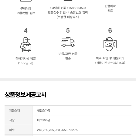
반품예약
CJ택배 전화 (1588-5353)
구매처에
완료
반품접수 (1번) > 송장번호 입력
교환/반품 접수
(수령한 배송박스)
4
5
6
반품/교환 상품
반송
회수 확인 후 환불처리
택배기사님 방문
(검품기간 2~3일 소요)
(1~2일 내)
상품정보제공고시
제품소재
천연소가죽
색상
다크브라운
치수
245,250,255,260,265,270,275,