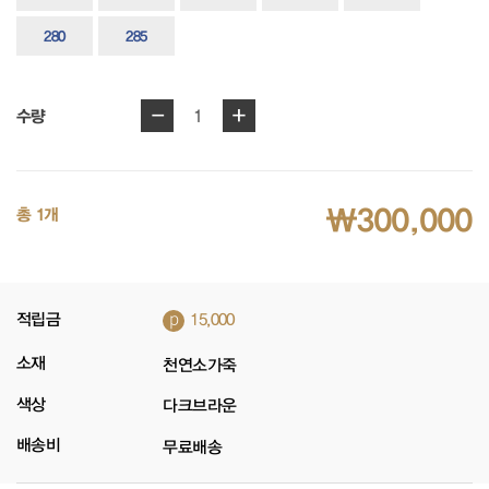
280
285
-
+
1
수량
₩300,000
총 1개
p
적립금
15,000
소재
천연소가죽
색상
다크브라운
배송비
무료배송