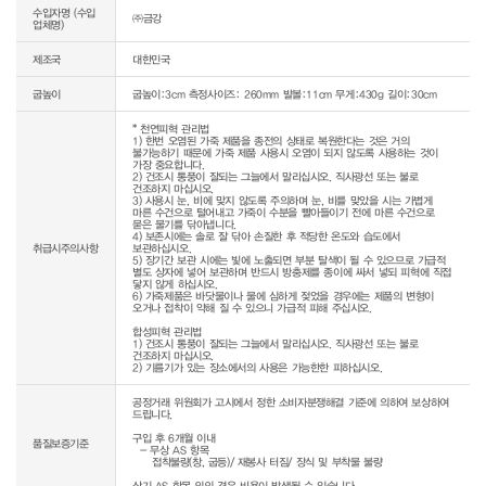
수입자명 (수입
㈜금강
업체명)
제조국
대한민국
굽높이
굽높이:3cm 측정사이즈: 260mm 발볼:11cm 무게:430g 길이:30cm
* 천연피혁 관리법

1) 한번 오염된 가죽 제품을 종전의 상태로 복원한다는 것은 거의 
불가능하기 때문에 가죽 제품 사용시 오염이 되지 않도록 사용하는 것이 
가장 중요합니다.

2) 건조시 통풍이 잘되는 그늘에서 말리십시오. 직사광선 또는 불로 
건조하지 마십시오.

3) 사용시 눈, 비에 맞지 않도록 주의하며 눈, 비를 맞았을 시는 가볍게 
마른 수건으로 털어내고 가죽이 수분을 빨아들이기 전에 마른 수건으로 
묻은 물기를 닦아냅니다.

4) 보존시에는 솔로 잘 닦아 손질한 후 적당한 온도와 습도에서 
취급시주의사항
보관하십시오.

5) 장기간 보관 시에는 빛에 노출되면 부분 탈색이 될 수 있으므로 가급적 
별도 상자에 넣어 보관하며 반드시 방충제를 종이에 싸서 넣되 피혁에 직접 
닿지 않게 하십시오.

6) 가죽제품은 바닷물이나 물에 심하게 젖었을 경우에는 제품의 변형이 
오거나 접착이 약해 질 수 있으니 가급적 피해 주십시오.

합성피혁 관리법

1) 건조시 통풍이 잘되는 그늘에서 말리십시오. 직사광선 또는 불로 
건조하지 마십시오.

2) 기름기가 있는 장소에서의 사용은 가능한한 피하십시오.
공정거래 위원회가 고시에서 정한 소비자분쟁해결 기준에 의하여 보상하여 
드립니다.

구입 후 6개월 이내

품질보증기준
  - 무상 AS 항목 

     접착불량(창, 굽등)/ 재봉사 터짐/ 장식 및 부착물 불량

상기 AS 항목 외의 경우 비용이 발생될 수 있습니다.