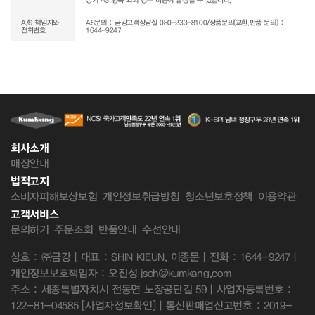
A/S 책임자와
AS문의 : 금강고객상담실 080-233-8100/상품문의(교환,반품 문의) :
전화번호
1644-9247
회사소개
매장안내
법적고지
소비자피해보상보험
개인정보취급방침
청소년보호정책
이용약관
고객서비스
문의하기
주문조회
반품안내
수선안내
상호 : ㈜금강 | 대표 : SHIN KIEUN, 이종문 | 전화 : 1644-9247 |
개인정보보호책임자 : 오진성 jsoh@kumkang.com
주소 : 세종특별자치시 전동면 노장공단길 59 | 사업자등록번호 :
122-81-04585
[사업자정보확인]
| 통신판매업신고번호 : 2019-