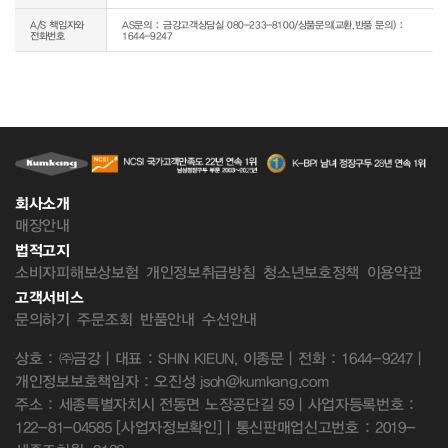
A/S 책임자와
AS문의 : 금강고객상담실 080-233-8100/상품문의(교환,반품 문의) :
전화번호
1644-9247
회사소개
매장안내
법적고지
소비자피해보상보험
개인정보취급방침
청소년보호정책
이용약관
고객서비스
문의하기
주문조회
반품안내
수선안내
상호 : ㈜금강 | 대표 : SHIN KIEUN, 이종문 | 전화 : 1644-9247 |
개인정보보호책임자 : 오진성 jsoh@kumkang.com
주소 : 세종특별자치시 전동면 노장공단길 59 | 사업자등록번호 :
122-81-04585
[사업자정보확인]
| 통신판매업신고번호 : 2019-