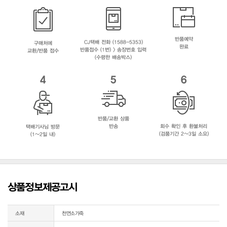
반품예약
CJ택배 전화 (1588-5353)
구매처에
완료
반품접수 (1번) > 송장번호 입력
교환/반품 접수
(수령한 배송박스)
4
5
6
반품/교환 상품
반송
회수 확인 후 환불처리
택배기사님 방문
(검품기간 2~3일 소요)
(1~2일 내)
상품정보제공고시
소재
천연소가죽