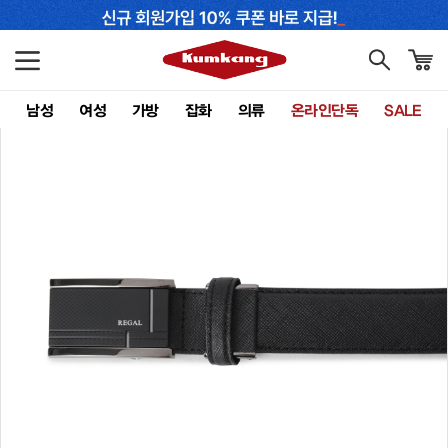
남성
여성
가방
잡화
의류
온라인단독
SALE