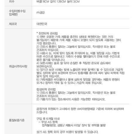
치수
버클:6CM 길이:126CM 높이:3CM
수입자명(수입
㈜금강
업체명)
제조국
대한민국
* 천연피혁 관리법

1) 한번 오염된 가죽 제품을 종전의 상태로 복원한다는 것은 거의 
불가능하기 때문에 가죽 제품 사용시 오염이 되지 않도록 사용하는 것이 
가장 중요합니다.

2) 건조시 통풍이 잘되는 그늘에서 말리십시오. 직사광선 또는 불로 
건조하지 마십시오.

3) 사용시 눈, 비에 맞지 않도록 주의하며 눈, 비를 맞았을 시는 가볍게 
마른 수건으로 털어내고 가죽이 수분을 빨아들이기 전에 마른 수건으로 
묻은 물기를 닦아냅니다.

4) 보존시에는 솔로 잘 닦아 손질한 후 적당한 온도와 습도에서 
취급시주의사항
보관하십시오.

5) 장기간 보관 시에는 빛에 노출되면 부분 탈색이 될 수 있으므로 가급적 
별도 상자에 넣어 보관하며 반드시 방충제를 종이에 싸서 넣되 피혁에 직접 
닿지 않게 하십시오.

6) 가죽제품은 바닷물이나 물에 심하게 젖었을 경우에는 제품의 변형이 
오거나 접착이 약해 질 수 있으니 가급적 피해 주십시오.

합성피혁 관리법

1) 건조시 통풍이 잘되는 그늘에서 말리십시오. 직사광선 또는 불로 
건조하지 마십시오.

2) 기름기가 있는 장소에서의 사용은 가능한한 피하십시오.
공정거래 위원회가 고시에서 정한 소비자분쟁해결 기준에 의하여 보상하여 
드립니다.

구입 후 6개월 이내

품질보증기준
  - 무상 AS 항목 

     접착불량(창, 굽등)/ 재봉사 터짐/ 장식 및 부착물 불량

상기 AS 항목 외의 경우 비용이 발생될 수 있습니다.