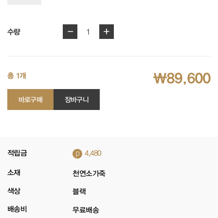
-
+
1
수량
₩89,600
총 1개
바로구매
장바구니
p
적립금
4,480
소재
천연소가죽
색상
블랙
배송비
무료배송