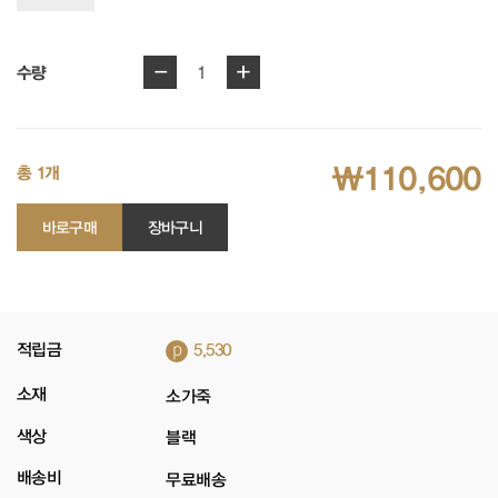
-
+
1
수량
₩110,600
총 1개
바로구매
장바구니
p
적립금
5,530
소재
소가죽
색상
블랙
배송비
무료배송