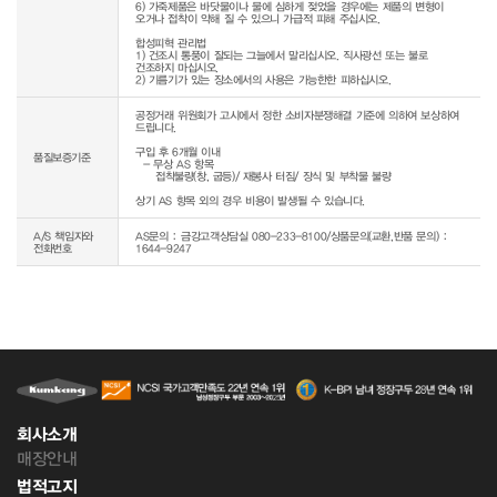
6) 가죽제품은 바닷물이나 물에 심하게 젖었을 경우에는 제품의 변형이 
오거나 접착이 약해 질 수 있으니 가급적 피해 주십시오.

합성피혁 관리법

1) 건조시 통풍이 잘되는 그늘에서 말리십시오. 직사광선 또는 불로 
건조하지 마십시오.

2) 기름기가 있는 장소에서의 사용은 가능한한 피하십시오.
공정거래 위원회가 고시에서 정한 소비자분쟁해결 기준에 의하여 보상하여 
드립니다.

구입 후 6개월 이내

품질보증기준
  - 무상 AS 항목 

     접착불량(창, 굽등)/ 재봉사 터짐/ 장식 및 부착물 불량

상기 AS 항목 외의 경우 비용이 발생될 수 있습니다.
A/S 책임자와
AS문의 : 금강고객상담실 080-233-8100/상품문의(교환,반품 문의) :
전화번호
1644-9247
회사소개
매장안내
법적고지