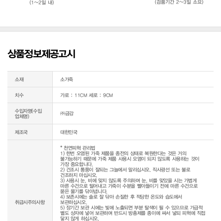
(검품기간 2~3일 소요)
(1~2일 내)
상품정보제공고시
소재
소가죽
치수
가로 : 11CM 세로 : 9CM
수입자명(수입
㈜금강
업체명)
제조국
대한민국
* 천연피혁 관리법

1) 한번 오염된 가죽 제품을 종전의 상태로 복원한다는 것은 거의 
불가능하기 때문에 가죽 제품 사용시 오염이 되지 않도록 사용하는 것이 
가장 중요합니다.

2) 건조시 통풍이 잘되는 그늘에서 말리십시오. 직사광선 또는 불로 
건조하지 마십시오.

3) 사용시 눈, 비에 맞지 않도록 주의하며 눈, 비를 맞았을 시는 가볍게 
마른 수건으로 털어내고 가죽이 수분을 빨아들이기 전에 마른 수건으로 
묻은 물기를 닦아냅니다.

4) 보존시에는 솔로 잘 닦아 손질한 후 적당한 온도와 습도에서 
취급시주의사항
보관하십시오.

5) 장기간 보관 시에는 빛에 노출되면 부분 탈색이 될 수 있으므로 가급적 
별도 상자에 넣어 보관하며 반드시 방충제를 종이에 싸서 넣되 피혁에 직접 
닿지 않게 하십시오.
