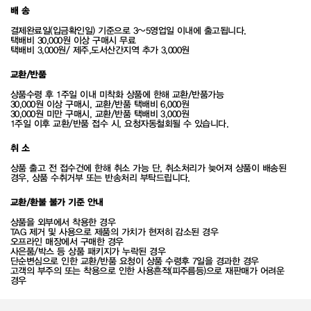
배 송
결제완료일(입금확인일) 기준으로 3~5영업일 이내에 출고됩니다.
택배비 30,000원 이상 구매시 무료
택배비 3,000원/ 제주,도서산간지역 추가 3,000원
교환/반품
상품수령 후 1주일 이내 미착화 상품에 한해 교환/반품가능
30,000원 이상 구매시, 교환/반품 택배비 6,000원
30,000원 미만 구매시, 교환/반품 택배비 3,000원
1주일 이후 교환/반품 접수 시, 요청자동철회될 수 있습니다.
취 소
상품 출고 전 접수건에 한해 취소 가능 단, 취소처리가 늦어져 상품이 배송된
경우, 상품 수취거부 또는 반송처리 부탁드립니다.
교환/환불 불가 기준 안내
상품을 외부에서 착용한 경우
TAG 제거 및 사용으로 제품의 가치가 현저히 감소된 경우
오프라인 매장에서 구매한 경우
사은품/박스 등 상품 패키지가 누락된 경우
단순변심으로 인한 교환/반품 요청이 상품 수령후 7일을 경과한 경우
고객의 부주의 또는 착용으로 인한 사용흔적(피주름등)으로 재판매가 어려운
경우