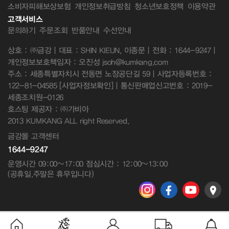
소비자피해보상보험
개인정보취급방침
청소년보호정책
이용약관
고객서비스
문의하기
주문조회
반품안내
수선안내
상호 : ㈜금강 | 대표 : SHIN KIEUN, 이종문 | 전화 : 1644-9247 |
개인정보보호책임자 : 오진성 jsoh@kumkang.com
주소 : 세종특별자치시 전동면 노장공단길 59 | 사업자등록번호 :
122-81-04585
[사업자정보확인]
| 통신판매업신고번호 : 2019-
세종조치원-0126
호스팅 제공자 : ㈜가비아
2013 KUMKANG ALL right Reserved.
금강몰 고객센터
1644-9247
운영시간 09:00~17:00 점심시간 : 12:00~13:00
(공휴일,주말은 휴무입니다)