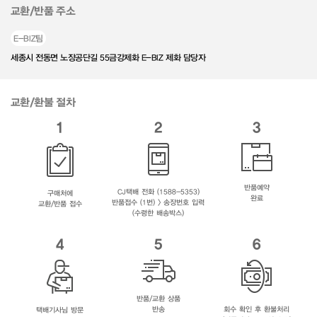
교환/반품 주소
E-BIZ팀
세종시 전동면 노장공단길 55금강제화 E-BIZ 제화 담당자
교환/환불 절차
1
2
3
반품예약
CJ택배 전화 (1588-5353)
구매처에
완료
반품접수 (1번) > 송장번호 입력
교환/반품 접수
(수령한 배송박스)
4
5
6
반품/교환 상품
반송
회수 확인 후 환불처리
택배기사님 방문